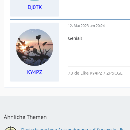
DJ0TK
12. Mai 2023 um 20:24
Genial!
KY4PZ
73 de Eike KY4PZ / ZP5CGE
Ähnliche Themen
Deutschsprachige Aussendungen auf Kurzwelle - Eine Anregung.