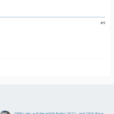
#9
QRP-Labs auf der HAM Radio 2022 - mit QDX Bausätzen u.a.