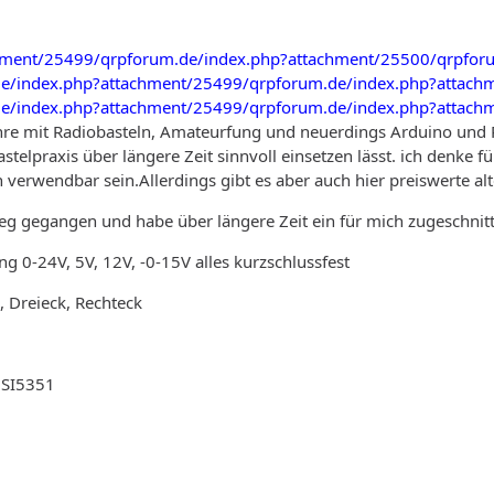
hment/25499/
qrpforum.de/index.php?attachment/25500/
qrpfor
e/index.php?attachment/25499/
qrpforum.de/index.php?attach
e/index.php?attachment/25499/
qrpforum.de/index.php?attach
hre mit Radiobasteln, Amateurfung und neuerdings Arduino und 
astelpraxis über längere Zeit sinnvoll einsetzen lässt. ich denke
verwendbar sein.Allerdings gibt es aber auch hier preiswerte alt
eg gegangen und habe über längere Zeit ein für mich zugeschnit
ng 0-24V, 5V, 12V, -0-15V alles kurzschlussfest
, Dreieck, Rechteck
 SI5351