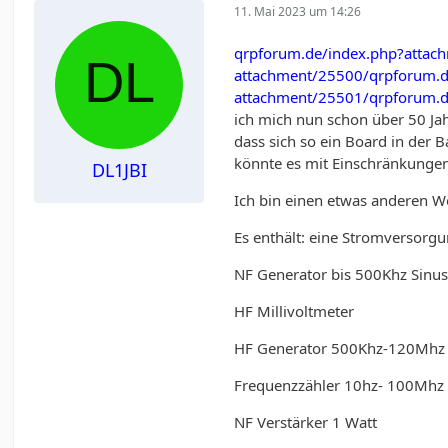
11. Mai 2023 um 14:26
qrpforum.de/index.php?attac
attachment/25500/
qrpforum.d
attachment/25501/
qrpforum.d
ich mich nun schon über 50 Ja
dass sich so ein Board in der B
könnte es mit Einschränkungen 
DL1JBI
Ich bin einen etwas anderen W
Es enthält: eine Stromversorgu
NF Generator bis 500Khz Sinus
HF Millivoltmeter
HF Generator 500Khz-120Mhz
Frequenzzähler 10hz- 100Mhz
NF Verstärker 1 Watt