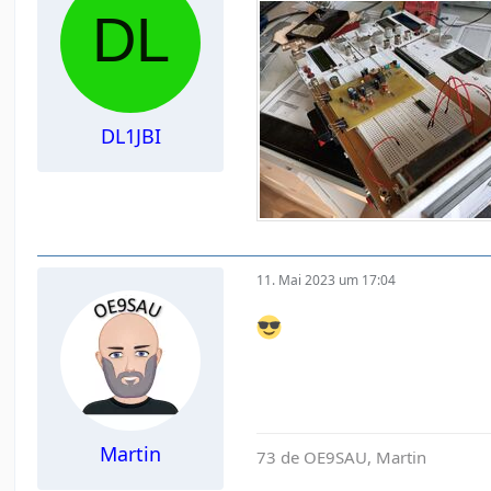
DL1JBI
11. Mai 2023 um 17:04
Martin
73 de OE9SAU, Martin