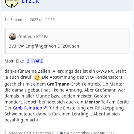
DF2OK
14. September 2022 um 22:55
Zitat von KY4PZ
3V3 KW-Empfänger von DF2OK sah
Moin Eike
KY4PZ
,
danke für Deine Zeilen. Allerdings das ist ein
0-V-3
RX. Steht
ja auch drauf.
Die Abstimmung des VFO-Kondensators
geschieht mit einem
Großmann
Grob-Feintrieb. Ob Mentor
die damals gebaut hat - keine Ahnung. Aber Großmann war
damals in aller Munde bzw. an den meisten Geräten
montiert. Jedoch befindet sich auch ein
Mentor
-Teil am Gerät:
Der
Grob-Feintrieb
für die Einstellung der Rückkopplung.
Schweineteuer, damals für einen Lehrling... Aber hat sich
bezahlt gemacht.
5 Mal editiert, zuletzt von
DF2OK
(
14. September 2022 um 23:08
)