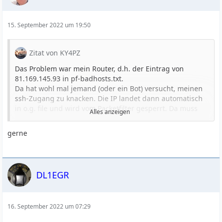
15. September 2022 um 19:50
Zitat von KY4PZ
Das Problem war mein Router, d.h. der Eintrag von
81.169.145.93 in pf-badhosts.txt.
Da hat wohl mal jemand (oder ein Bot) versucht, meinen
ssh-Zugang zu knacken. Die IP landet dann automatisch
in o.g. file und wird vom Packetfilter gesperrt. Da muss
Alles anzeigen
ich dann in solchen Fällen mal nachschauen. Mal sehen,
ob die IP irgendwann wieder im Bitmülleimer landet.
gerne
Gefunden habe ich bei Winkler dann dies:
Reduziergetriebe 9:1
das ist ja sogar aus laufender Produktion. Fehlt nur noch
DL1EGR
die passende Rundskala und der 1:1 Knopf. Ich bin aber
auch nie zufrieden
Vielen Dank nochmal für den Hinweis auf
16. September 2022 um 07:29
winklerantennenbau.de!