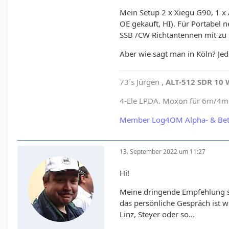
Mein Setup 2 x Xiegu G90, 1 
OE gekauft, HI). Für Portabel
SSB /CW Richtantennen mit zu 
Aber wie sagt man in Köln? Jede
73´s Jürgen ,
ALT-512 SDR 10 
4-Ele LPDA. Moxon für 6m/4m e
Member Log4OM Alpha- & Bet
13. September 2022 um 11:27
Hi!
Meine dringende Empfehlung su
das persönliche Gespräch ist w
Linz, Steyer oder so...