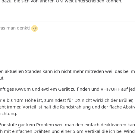
 dazu, die sich von andren OM weit unterscheiden können.
 was man denkt!
 aktuellen Standes kann ich nicht mehr mitreden weil das bei mir 
ut.
nftiges KW/6m und evtl 4m Gerät zu finden und VHF/UHF auf jede
r 9 bis 10m Höhe ist, zumindest für DX nicht wirklich der Brüller
ht immer. Vorteil ist halt die Rundstrahlung und der flache Abstr
ichtung.
 Endstufe gar kein Problem weil man den einfach deaktivieren ka
it einfachen Drähten und einer 5.6m Vertikal die ich bei Windst