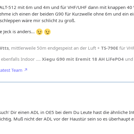
x ALT-512 mit 6m und 4m und für VHF/UHF dann mit knappen 40
 nehme ich einen der beiden G90 für Kurzwelle ohne 6m und ein
schleppen wäre mir schlicht zu groß.
 Jeck is anders...
Wtts
, mittlerweile 50m endgespeist an der Luft +
TS-790E
für VH
benfalls Indoor ....
Xiegu G90 mit Eremit 18 AH LiFePO4
und 
atest Team
ch' Dir einen ADL in OE5 bei dem Du Leute hast die ähnliche Int
ichtig. Muß nicht der ADL vor der Haustür sein so es überhaupt ei