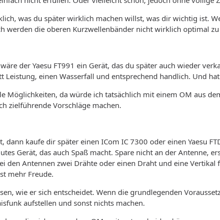
nfach nicht erfüllen. Oder vielleicht schon, jedoch ohne völlige 
ich, was du später wirklich machen willst, was dir wichtig ist. W
h werden die oberen Kurzwellenbänder nicht wirklich optimal zu 
äre der Yaesu FT991 ein Gerät, das du später auch wieder verkau
t Leistung, einen Wasserfall und entsprechend handlich. Und ha
iele Möglichkeiten, da würde ich tatsächlich mit einem OM aus d
ch zielführende Vorschläge machen.
, dann kaufe dir später einen ICom IC 7300 oder einen Yaesu FTD
gutes Gerät, das auch Spaß macht. Spare nicht an der Antenne, er
bei den Antennen zwei Drähte oder einen Draht und eine Vertikal
ast mehr Freude.
sen, wie er sich entscheidet. Wenn die grundlegenden Voraussetz
aisfunk aufstellen und sonst nichts machen.