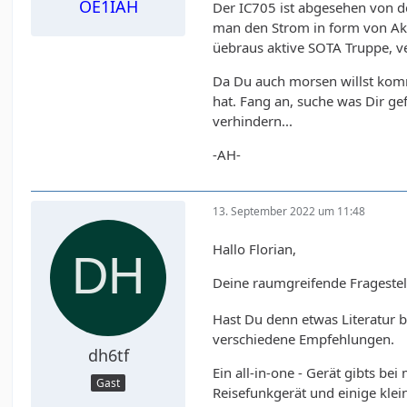
OE1IAH
Der IC705 ist abgesehen von d
man den Strom in form von Akk
üebraus aktive SOTA Truppe, ve
Da Du auch morsen willst komm
hat. Fang an, suche was Dir g
verhindern...
-AH-
13. September 2022 um 11:48
Hallo Florian,
Deine raumgreifende Fragestel
Hast Du denn etwas Literatur 
verschiedene Empfehlungen.
dh6tf
Ein all-in-one - Gerät gibts b
Gast
Reisefunkgerät und einige kle