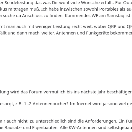
er Sendeleistung das was Dir wohl viele Wünsche erfüllt. Für 
us mittragen muß. Ich habe inzwischen sowohl Portables als auc
rsuche da Anschluss zu finden. Kommendes WE am Samstag ist da v
t man auch mit weniger Leistung recht weit, wobei QRP und QRP
efällt und dann mach' weiter. Antennen und Funkgeräte bekommen
lung wird das Forum vermutlich bis ins nächste Jahr beschäftige
besorgt, z.B. 1..2 Antennenbücher? Im Inernet wird ja sooo viel
ei mir auch nicht, zu unterschiedlich sind die Anforderungen. Ein
ine Bausatz- und Eigenbauten. Alle KW-Antennen sind selbstgebau