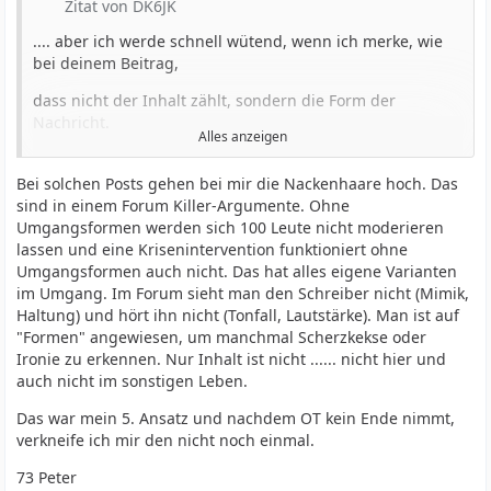
Zitat von DK6JK
.... aber ich werde schnell wütend, wenn ich merke, wie
bei deinem Beitrag,
dass nicht der Inhalt zählt, sondern die Form der
Nachricht.
Alles anzeigen
All die Kommunikationswissenschaftler (u.a. Watzlawick),
die ich studierte und die mir halfen,
Bei solchen Posts gehen bei mir die Nackenhaare hoch. Das
sind in einem Forum Killer-Argumente. Ohne
Gespräche, Krisenintervention, Sitzungen von bis zu 100
Umgangsformen werden sich 100 Leute nicht moderieren
Leuten zu moderieren, kann ich
lassen und eine Krisenintervention funktioniert ohne
Umgangsformen auch nicht. Das hat alles eigene Varianten
für diese "angeblichen normierten" Umgangsformen, wie
im Umgang. Im Forum sieht man den Schreiber nicht (Mimik,
sie teilweise hier im Forum eingezogen sind,
Haltung) und hört ihn nicht (Tonfall, Lautstärke). Man ist auf
"Formen" angewiesen, um manchmal Scherzkekse oder
nicht wegdenken.
Ironie zu erkennen. Nur Inhalt ist nicht ...... nicht hier und
Ich geh demnächst auch weg von hier, nicht wegen der
auch nicht im sonstigen Leben.
Inhalte, die sind meist topp, sondern wegen der
Das war mein 5. Ansatz und nachdem OT kein Ende nimmt,
Umgangsformen und der
verkneife ich mir den nicht noch einmal.
Kultur, die nicht zuletzt wenige prägen.........
73 Peter