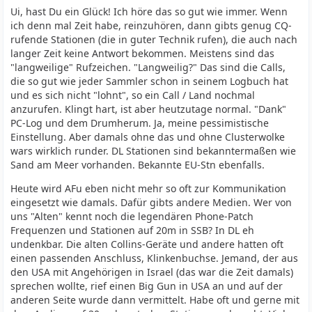
Ui, hast Du ein Glück! Ich höre das so gut wie immer. Wenn
ich denn mal Zeit habe, reinzuhören, dann gibts genug CQ-
rufende Stationen (die in guter Technik rufen), die auch nach
langer Zeit keine Antwort bekommen. Meistens sind das
"langweilige" Rufzeichen. "Langweilig?" Das sind die Calls,
die so gut wie jeder Sammler schon in seinem Logbuch hat
und es sich nicht "lohnt", so ein Call / Land nochmal
anzurufen. Klingt hart, ist aber heutzutage normal. "Dank"
PC-Log und dem Drumherum. Ja, meine pessimistische
Einstellung. Aber damals ohne das und ohne Clusterwolke
wars wirklich runder. DL Stationen sind bekanntermaßen wie
Sand am Meer vorhanden. Bekannte EU-Stn ebenfalls.
Heute wird AFu eben nicht mehr so oft zur Kommunikation
eingesetzt wie damals. Dafür gibts andere Medien. Wer von
uns "Alten" kennt noch die legendären Phone-Patch
Frequenzen und Stationen auf 20m in SSB? In DL eh
undenkbar. Die alten Collins-Geräte und andere hatten oft
einen passenden Anschluss, Klinkenbuchse. Jemand, der aus
den USA mit Angehörigen in Israel (das war die Zeit damals)
sprechen wollte, rief einen Big Gun in USA an und auf der
anderen Seite wurde dann vermittelt. Habe oft und gerne mit