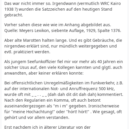
Das war nicht immer so. Irgendwann (vermutlich WRC Kairo
1938 ?) wurden die Satzzeichen auf den heutigen Stand
gebracht.
Vorher sahen diese wie wie im Anhang abgebildet aus.
Quelle: Meyers Lexikon, siebente Auflage, 1929, Spalte 1376.
Aber alte Marotten halten lange. Und es gibt Gebräuche, die
nirgendwo erklärt sind, nur mündlich weitergegeben und
evtl. praktiziert werden.
Als jungem Seefunkoffizier fiel mir vor mehr als 40 Jahren ein
solcher Usus auf, den viele Kollegen kannten und glgtl. auch
anwandten, aber keiner erklären konnte:
Bei offensichtlichen Unregelmäßigkeiten im Funkverkehr, z.B.
auf der internationalen Not- und Anruffrequenz 500 kHz,
wurde oft mit _ _ . . _ _ (dah dah dit dit dah dah) kommentiert.
Nach den Regularien ein Komma, oft auch betont
auseinandergezogen als "m i m" gegeben. Ironischerweise
für "meine Hochachtung!" oder "hört! hört!" . Wie gesagt, oft
gehört und vor allem verstanden.
Erst nachdem ich in älterer Literatur von der