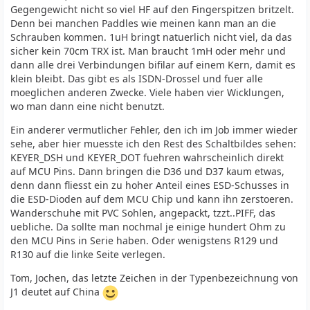
Gegengewicht nicht so viel HF auf den Fingerspitzen britzelt.
Denn bei manchen Paddles wie meinen kann man an die
Schrauben kommen. 1uH bringt natuerlich nicht viel, da das
sicher kein 70cm TRX ist. Man braucht 1mH oder mehr und
dann alle drei Verbindungen bifilar auf einem Kern, damit es
klein bleibt. Das gibt es als ISDN-Drossel und fuer alle
moeglichen anderen Zwecke. Viele haben vier Wicklungen,
wo man dann eine nicht benutzt.
Ein anderer vermutlicher Fehler, den ich im Job immer wieder
sehe, aber hier muesste ich den Rest des Schaltbildes sehen:
KEYER_DSH und KEYER_DOT fuehren wahrscheinlich direkt
auf MCU Pins. Dann bringen die D36 und D37 kaum etwas,
denn dann fliesst ein zu hoher Anteil eines ESD-Schusses in
die ESD-Dioden auf dem MCU Chip und kann ihn zerstoeren.
Wanderschuhe mit PVC Sohlen, angepackt, tzzt..PIFF, das
uebliche. Da sollte man nochmal je einige hundert Ohm zu
den MCU Pins in Serie haben. Oder wenigstens R129 und
R130 auf die linke Seite verlegen.
Tom, Jochen, das letzte Zeichen in der Typenbezeichnung von
J1 deutet auf China