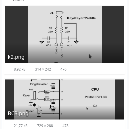
k2.png
8,92 kB
314 × 242
476
BCR.png
21,77 kB
729 × 288
478