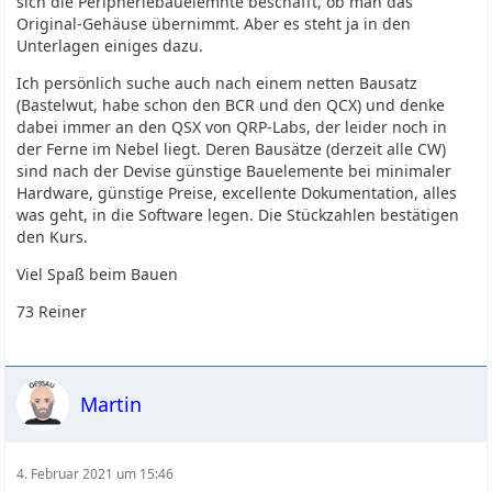
sich die Peripheriebauelemnte beschafft, ob man das
Original-Gehäuse übernimmt. Aber es steht ja in den
Trotzdem würde ich noch
http://ozqrp.com/
als
Unterlagen einiges dazu.
weiteren Anbieter in den Raum werfen.
Ich persönlich suche auch nach einem netten Bausatz
Dort habe ich den MDT gebaut. Ja, Zwei-Seiten-Band.
(Bastelwut, habe schon den BCR und den QCX) und denke
Soweit ich weis ist dies für den *Experimentalfunk* auch
dabei immer an den QSX von QRP-Labs, der leider noch in
noch erlaubt. Also zum probieren: Gehts und werde ich
der Ferne im Nebel liegt. Deren Bausätze (derzeit alle CW)
gehört und so. Dauerhaften Funkbetrieb würde ich damit
sind nach der Devise günstige Bauelemente bei minimaler
nicht machen. Ist jedoch ein wirklich schönes
Hardware, günstige Preise, excellente Dokumentation, alles
Bastelprojekt.
was geht, in die Software legen. Die Stückzahlen bestätigen
Ach: Und ich finde es wichtig, dass es noch komplette
den Kurs.
Bausätze gibt und man sich nicht alle Teile zusammen-
Viel Spaß beim Bauen
suchen muss!
73 Reiner
HTH & vy 72/3 de Frank, DG4FCO
Martin
4. Februar 2021 um 15:46