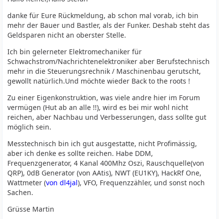
danke für Eure Rückmeldung, ab schon mal vorab, ich bin
mehr der Bauer und Bastler, als der Funker. Deshab steht das
Geldsparen nicht an oberster Stelle.
Ich bin gelerneter Elektromechaniker für
Schwachstrom/Nachrichtenelektroniker aber Berufstechnisch
mehr in die Steuerungsrechnik / Maschinenbau gerutscht,
gewollt natürlich.Und möchte wieder Back to the roots !
Zu einer Eigenkonstruktion, was viele andre hier im Forum
vermügen (Hut ab an alle !!), wird es bei mir wohl nicht
reichen, aber Nachbau und Verbesserungen, dass sollte gut
möglich sein.
Messtechnisch bin ich gut ausgestatte, nicht Profimässig,
aber ich denke es sollte reichen. Habe DDM,
Frequenzgenerator, 4 Kanal 400Mhz Oszi, Rauschquelle(von
QRP), 0dB Generator (von AAtis), NWT (EU1KY), HackRf One,
Wattmeter (
von dl4jal
), VFO, Frequenzzähler, und sonst noch
Sachen.
Grüsse Martin