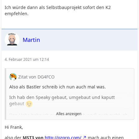
Ich würde dann als Selbstbauprojekt sofort den K2
empfehlen.
Martin
4. Februar 2021 um 12:14
Zitat von DG4FCO
Also als Bastler schreib ich nun auch mal was.
Ich hab den Speaky gebaut, umgebaut und kaputt
gebaut
Alles anzeigen
Den Hobo habe ich nicht gebaut, ich weiß auch nicht, ob
es dafür überhaupt noch einen (kompletten) Bausatz bei
Hi Frank,
Nik gibt.
also der
MST3 von
http://ozqrp.com/
mach auch einen
Dann noch den Klaus Nathan QRP-99 V, den Bit-X, Micro-