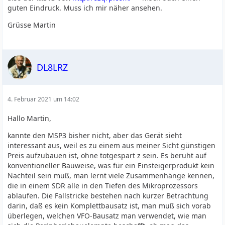
guten Eindruck. Muss ich mir näher ansehen.
Solf und noch einige mehr oder weniger erfolgreich.
Grüsse Martin
Den Speaky würde *ich* auch nicht als "Anfänger"
nehmen.
Probleme waren: Gehäuse, Kabelbaum und Messen in
beengen Verhältnissen
DL8LRZ
Der Iler und ähnliche haben jedoch den Nachteil, das
meines Wissens nach (und bei den Bausätzen, welche ich
4. Februar 2021 um 14:02
gebaut habe) *nicht* Baugruppenweise gearbeitet wird.
Also mehr ein "alles oder nichts!"
Hallo Martin,
Da sind die QRP-Projekt Bausätze im Vorteil.
kannte den MSP3 bisher nicht, aber das Gerät sieht
Ich werfe mal den Micro-Solf in den Raum
interessant aus, weil es zu einem aus meiner Sicht günstigen
Preis aufzubauen ist, ohne totgespart z sein. Es beruht auf
Den fand ich am einfachsten zu bauen. Das Messen war
konventioneller Bauweise, was für ein Einsteigerprodukt kein
gut machbar (einfach Drähtchen dranlöten), die
Nachteil sein muß, man lernt viele Zusammenhänge kennen,
Mechanik hielt sich in Grenzen, man kann trotzdem nach
die in einem SDR alle in den Tiefen des Mikroprozessors
dem Bau noch pimpen/modden, er kann CW und SSB.
ablaufen. Die Fallstricke bestehen nach kurzer Betrachtung
darin, daß es kein Komplettbausatz ist, man muß sich vorab
Allgemein ist im Nicht-CW Bereich nicht so viel, mit dem
überlegen, welchen VFO-Bausatz man verwendet, wie man
man "problemlos" basteln kann.