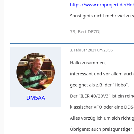
https://www.qrpproject.de/Ho
Sonst gibts nicht mehr viel zu 
73, Bert DF7DJ
3. Februar 2021 um 23:36
Hallo zusammen,
interessant und vor allem auch 
geeignet als z.B. der "Hobo".
Der "ILER 40/20V3" ist ein re
DM5AA
klassischer VFO oder eine DD
Alles vorzüglich um sich richti
Übrigens: auch preisgünstiger 