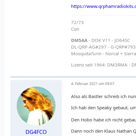
https://www.qrphamradiokits.
72/73
Con
DM5AA
- DOK V11 - JO64SC
DL-QRP-AG#297 - G-QRP#79
Mosquita
Turm
- Norcal + Sierr
Lizenz seit 1964: DM3RMA - 
4. Februar 2021 um 09:07
Also als Bastler schreib ich nu
Ich hab den Speaky gebaut, u
Den Hobo habe ich nicht gebaut
Dann noch den Klaus Nathan QR
DG4FCO