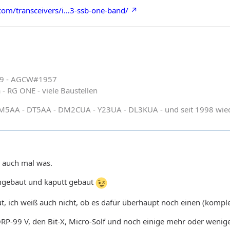
com/transceivers/i…3-ssb-one-band/
39 - AGCW#1957
a - RG ONE - viele Baustellen
DM5AA - DT5AA - DM2CUA - Y23UA - DL3KUA - und seit 1998 wi
n auch mal was.
mgebaut und kaputt gebaut
, ich weiß auch nicht, ob es dafür überhaupt noch einen (komplet
P-99 V, den Bit-X, Micro-Solf und noch einige mehr oder weniger