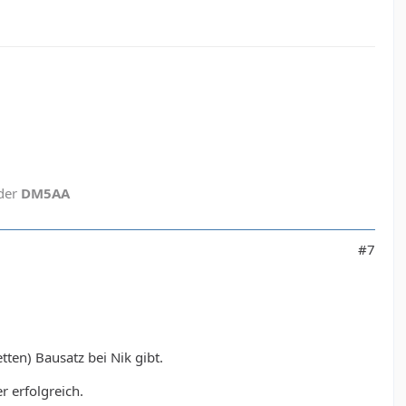
eder
DM5AA
#7
ten) Bausatz bei Nik gibt.
 erfolgreich.