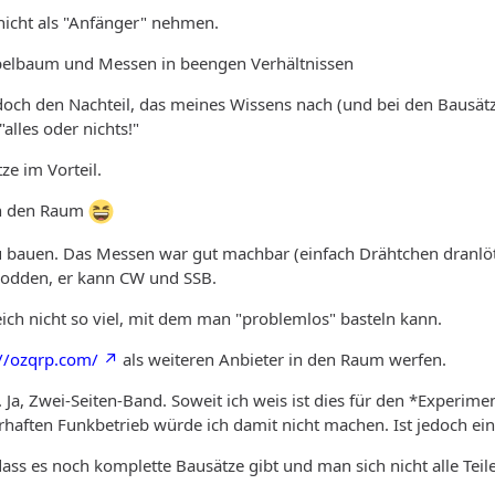
icht als "Anfänger" nehmen.
belbaum und Messen in beengen Verhältnissen
edoch den Nachteil, das meines Wissens nach (und bei den Bausä
alles oder nichts!"
ze im Vorteil.
in den Raum
u bauen. Das Messen war gut machbar (einfach Drähtchen dranlöt
dden, er kann CW und SSB.
ich nicht so viel, mit dem man "problemlos" basteln kann.
://ozqrp.com/
als weiteren Anbieter in den Raum werfen.
Ja, Zwei-Seiten-Band. Soweit ich weis ist dies für den *Experim
haften Funkbetrieb würde ich damit nicht machen. Ist jedoch ein 
 dass es noch komplette Bausätze gibt und man sich nicht alle T