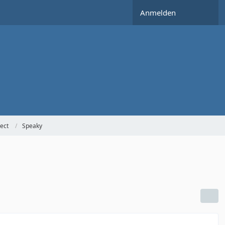
Anmelden
ect
Speaky