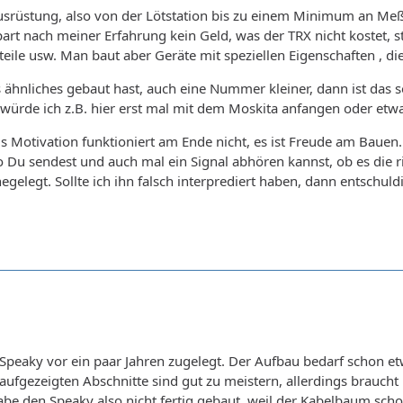
usrüstung, also von der Lötstation bis zu einem Minimum an Me
spart nach meiner Erfahrung kein Geld, was der TRX nicht kostet, 
ile usw. Man baut aber Geräte mit speziellen Eigenschaften , die 
hnliches gebaut hast, auch eine Nummer kleiner, dann ist das so
würde ich z.B. hier erst mal mit dem Moskita anfangen oder etwa
 Motivation funktioniert am Ende nicht, es ist Freude am Bauen.
o Du sendest und auch mal ein Signal abhören kannst, ob es die 
ahegelegt. Sollte ich ihn falsch interprediert haben, dann entschu
Speaky vor ein paar Jahren zugelegt. Der Aufbau bedarf schon et
aufgezeigten Abschnitte sind gut zu meistern, allerdings brauch
abe den Speaky also nicht fertig gebaut, weil der Kabelbaum scho