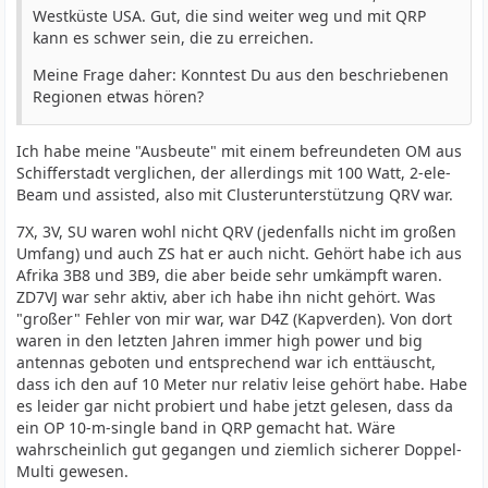
Westküste USA. Gut, die sind weiter weg und mit QRP
kann es schwer sein, die zu erreichen.
Meine Frage daher: Konntest Du aus den beschriebenen
Regionen etwas hören?
Ich habe meine "Ausbeute" mit einem befreundeten OM aus
Schifferstadt verglichen, der allerdings mit 100 Watt, 2-ele-
Beam und assisted, also mit Clusterunterstützung QRV war.
7X, 3V, SU waren wohl nicht QRV (jedenfalls nicht im großen
Umfang) und auch ZS hat er auch nicht. Gehört habe ich aus
Afrika 3B8 und 3B9, die aber beide sehr umkämpft waren.
ZD7VJ war sehr aktiv, aber ich habe ihn nicht gehört. Was
"großer" Fehler von mir war, war D4Z (Kapverden). Von dort
waren in den letzten Jahren immer high power und big
antennas geboten und entsprechend war ich enttäuscht,
dass ich den auf 10 Meter nur relativ leise gehört habe. Habe
es leider gar nicht probiert und habe jetzt gelesen, dass da
ein OP 10-m-single band in QRP gemacht hat. Wäre
wahrscheinlich gut gegangen und ziemlich sicherer Doppel-
Multi gewesen.