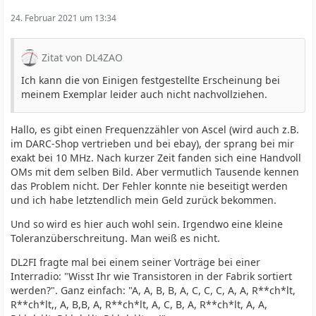
24. Februar 2021 um 13:34
Zitat von DL4ZAO
Ich kann die von Einigen festgestellte Erscheinung bei
meinem Exemplar leider auch nicht nachvollziehen.
Hallo, es gibt einen Frequenzzähler von Ascel (wird auch z.B.
im DARC-Shop vertrieben und bei ebay), der sprang bei mir
exakt bei 10 MHz. Nach kurzer Zeit fanden sich eine Handvoll
OMs mit dem selben Bild. Aber vermutlich Tausende kennen
das Problem nicht. Der Fehler konnte nie beseitigt werden
und ich habe letztendlich mein Geld zurück bekommen.
Und so wird es hier auch wohl sein. Irgendwo eine kleine
Toleranzüberschreitung. Man weiß es nicht.
DL2FI fragte mal bei einem seiner Vorträge bei einer
Interradio: "Wisst Ihr wie Transistoren in der Fabrik sortiert
werden?". Ganz einfach: "A, A, B, B, A, C, C, C, A, A, R**ch*lt,
R**ch*lt,, A, B,B, A, R**ch*lt, A, C, B, A, R**ch*lt, A, A,