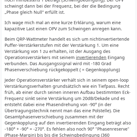
schwingt dann bei der Frequenz, bei der die Bedingung
„Phase gleich Null“ erfüllt ist.
Ich wage mich mal an eine kurze Erklärung, warum eine
kapazitive Last einen OPV zum Schwingen anregen kann.
Beim QRP-Wattmeter handelt es sich um nichtinvertiertende
Puffer-Verstärkerstufen mit der Verstärkung 1. Um eine
Verstärkung von 1 zu erhalten, ist der Ausgang des
Operationsverstärkers mit seinem
invertierenden
Eingang
verbunden. Das Ausgangssignal wird mit -180 Grad
Phasenverschiebung rückgekoppelt ( = Gegenkopplung)
Jeder Operationsverstärker verhält sich in seinem open-loop
Verstärkungsverhalten grundsätzlich wie ein Tiefpass. Recht
früh, ab einer durch seinen inneren Aufbau bestimmten Eck-
Frequenz sinkt seine Verstärkung um 20dB/Dekade und es
entsteht dabei eine Phasendrehung von -90° (in der
Übertragungstechnik nennt man das eine Polstelle). Die
Gesamtphasenverschiebung zusammen mit der
Gegenkopplung auf den invertierenden Eingang beträgt also
-180° + -90° = -270°. Es fehlen also noch 90° "Phasenreserve"
(Phase-Margin) bis bis die Schwingbedingung (360