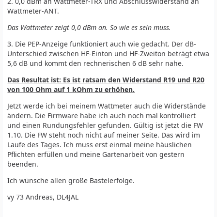
2. 0,0 dBm an Wattmeter-TRX und Abschlusswiderstand an
Wattmeter-ANT.
Das Wattmeter zeigt 0,0 dBm an. So wie es sein muss.
3. Die PEP-Anzeige funktioniert auch wie gedacht. Der dB-
Unterschied zwischen HF-Einton und HF-Zweiton beträgt etwa
5,6 dB und kommt den rechnerischen 6 dB sehr nahe.
Das Resultat ist: Es ist ratsam den Widerstand R19 und R20
von 100 Ohm auf 1 kOhm zu erhöhen.
Jetzt werde ich bei meinem Wattmeter auch die Widerstände
ändern. Die Firmware habe ich auch noch mal kontrolliert
und einen Rundungsfehler gefunden. Gültig ist jetzt die FW
1.10. Die FW steht noch nicht auf meiner Seite. Das wird im
Laufe des Tages. Ich muss erst einmal meine häuslichen
Pflichten erfüllen und meine Gartenarbeit von gestern
beenden.
Ich wünsche allen große Bastelerfolge.
vy 73 Andreas, DL4JAL