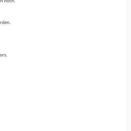
en noch.
rden.
ors.