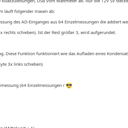
lle Koaxzuleitungen, USB vom Wattmeter ab. Nur die 12V SV steck
m läuft folgender masen ab:
essung des AD-Einganges aus 64 Einzelmessungen die addiert we
3x rechts schieben). Ist der Rest größer 3, wird aufgerundet.
g. Diese Funktion funktioniert wie das Aufladen eines Kondensat
Byte 3x links schieben)
zelmessung (64 Einzelmessungen /