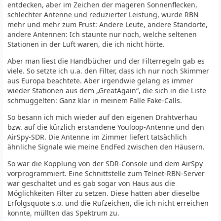
entdecken, aber im Zeichen der mageren Sonnenflecken,
schlechter Antenne und reduzierter Leistung, wurde RBN
mehr und mehr zum Frust: Andere Leute, andere Standorte,
andere Antennen: Ich staunte nur noch, welche seltenen
Stationen in der Luft waren, die ich nicht hörte.
Aber man liest die Handbücher und der Filterregeln gab es
viele. So setzte ich u.a. den Filter, dass ich nur noch Skimmer
aus Europa beachtete. Aber irgendwie gelang es immer
wieder Stationen aus dem „GreatAgain“, die sich in die Liste
schmuggelten: Ganz klar in meinem Falle Fake-Calls.
So besann ich mich wieder auf den eigenen Drahtverhau
bzw. auf die kürzlich erstandene Youloop-Antenne und den
AirSpy-SDR. Die Antenne im Zimmer liefert tatsächlich
ähnliche Signale wie meine EndFed zwischen den Häusern.
So war die Kopplung von der SDR-Console und dem AirSpy
vorprogrammiert. Eine Schnittstelle zum Telnet-RBN-Server
war geschaltet und es gab sogar von Haus aus die
Möglichkeiten Filter zu setzen. Diese hatten aber dieselbe
Erfolgsquote s.o. und die Rufzeichen, die ich nicht erreichen
konnte, müllten das Spektrum zu.