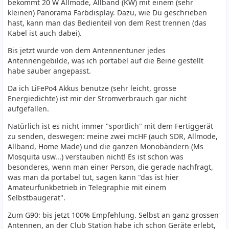
bekommt 20 W Allmode, Allband (KW) mit einem (sehr
kleinen) Panorama Farbdisplay. Dazu, wie Du geschrieben
hast, kann man das Bedienteil von dem Rest trennen (das
Kabel ist auch dabei).
Bis jetzt wurde von dem Antennentuner jedes
Antennengebilde, was ich portabel auf die Beine gestellt
habe sauber angepasst.
Da ich LiFePo4 Akkus benutze (sehr leicht, grosse
Energiedichte) ist mir der Stromverbrauch gar nicht
aufgefallen.
Natürlich ist es nicht immer "sportlich" mit dem Fertiggerät
zu senden, deswegen: meine zwei mcHF (auch SDR, Allmode,
Allband, Home Made) und die ganzen Monobändern (Ms
Mosquita usw...) verstauben nicht! Es ist schon was
besonderes, wenn man einer Person, die gerade nachfragt,
was man da portabel tut, sagen kann "das ist hier
Amateurfunkbetrieb in Telegraphie mit einem
Selbstbaugerät".
Zum G90: bis jetzt 100% Empfehlung. Selbst an ganz grossen
Antennen, an der Club Station habe ich schon Geräte erlebt,