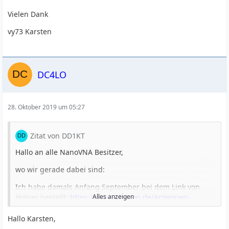
Vielen Dank
vy73 Karsten
DC4LO
28. Oktober 2019 um 05:27
Zitat von DD1KT
Hallo an alle NanoVNA Besitzer,
wo wir gerade dabei sind:
Ich habe damals Anfang September bei dem Link von
Holger bestellt:
https://www.amazon.de/Antennen-
Alles anzeigen
Netzw…=gateway&sr=8-7
Hallo Karsten,
Es war ein NanoVNA mit Schirmblech und allen