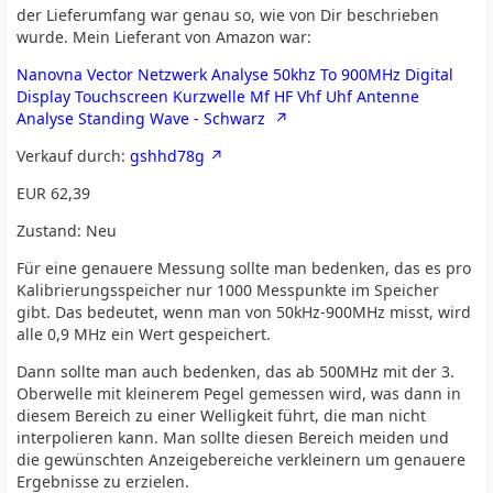
Zubehörteilen, auch wenn das Calset (Open Short, Load)
der Lieferumfang war genau so, wie von Dir beschrieben
nicht in der Beschreibung stand. Der Verkäufer scheint
wurde. Mein Lieferant von Amazon war:
noch zu existieren.
Nanovna Vector Netzwerk Analyse 50khz To 900MHz Digital
Was ich als Unterschied festgestellt habe ist, dass
Display Touchscreen Kurzwelle Mf HF Vhf Uhf Antenne
unterschiedliche Rauschzahlen für bis 300M , 300-600M
Analyse Standing Wave - Schwarz
und 600-900M in den verschiedenen Angeboten
Verkauf durch:
gshhd78g
angegeben werden (mal 70dB/ 60dB / 50dB, mal
70dB/50dB/40dB).
EUR 62,39
Bei Amazon haben sich bei den 70dB/50dB/40dB
Zustand: Neu
Angeboten schon einige beschwert, dass die in der
Beschreibung angegebenen Schirmbleche nicht
Für eine genauere Messung sollte man bedenken, das es pro
vorhanden waren.
Kalibrierungsspeicher nur 1000 Messpunkte im Speicher
gibt. Das bedeutet, wenn man von 50kHz-900MHz misst, wird
Vielleicht können einige Käufer hier Ihre Quelle angeben
alle 0,9 MHz ein Wert gespeichert.
und den erhaltenen Umfang:
Dann sollte man auch bedenken, das ab 500MHz mit der 3.
- Batterie eingebaut
Oberwelle mit kleinerem Pegel gemessen wird, was dann in
diesem Bereich zu einer Welligkeit führt, die man nicht
- Calset (open load short) dabei
interpolieren kann. Man sollte diesen Bereich meiden und
- SMA auf SMA Verbinder (Buchse/Buchse)
die gewünschten Anzeigebereiche verkleinern um genauere
Ergebnisse zu erzielen.