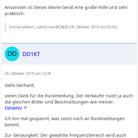
- 2 SMA Kabel
Ansonsten ist dieses kleine Gerät eine große Hilfe und sehr
- Schirmbleche zwischen den beiden SMA Buchsen
praktisch.
verbaut
Einmal editiert, zuletzt von
DC4LO
(
28. Oktober 2019 um 05:56
)
Ich wollte für einen Bekannten einen besorgen, bin aber
jetzt sehr unsicher, ob die günstigeren Angebote
tatsächlich komplett ausgestattet sind. Die
Beschreibungen sind oft kopiert und das CalSet scheint
manchmal dabei zu sein, auch wenn es nicht in der
DD1KT
Lieferliste steht.
Vielen Dank
28. Oktober 2019 um 13:38
vy73 Karsten
Hallo Gerhard,
vielen Dank für die Rückmeldung. Der Verkäufer nutzt ja auch
die gleichen Bilder und Beschreibungen wie meiner:
EMVANV
Ich bin mal gespannt, was sonst noch an Rückmeldungen
kommt.
Zur Genauigkeit: Der gewählte Frequenzbereich wird auch