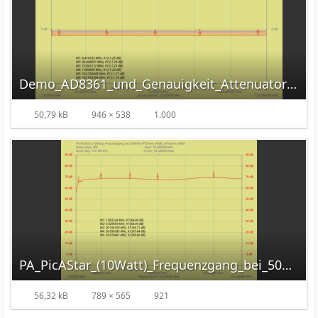
Demo_AD8361_und_Genauigkeit_Attenuator_0_2_0_4_0_6_0_8_1_0_1_2dB.png
50,79 kB
946 × 538
1.000
PA_PicAStar_(10Watt)_Frequenzgang_bei_500mW_ATTintern_40dB__ATTextern_40dB.png
56,32 kB
789 × 565
921