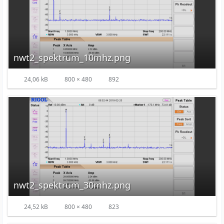
nwt2_spektrum_10mhz.png
24,06 kB
800 × 480
892
nwt2_spektrum_30mhz.png
24,52 kB
800 × 480
823