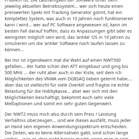
jeweilig aktuellen Betriebssystem... wer sich heute einen
preiswerten Speki mit Tracking Generator gönnt, hat ein
komplettes System, was auch in 10 Jahren noch funktionieren
kann / wird... wer auf PC Software angewiesen ist, kann im
besten Fall darauf hoffen, dass es Anpassungen gibt oder es
wenigsten möglich sein wird, das 'antike' OS in 10 Jahren zu
simulieren um die 'antike' Software noch laufen lassen zu
können...
Bei mir ist irgendwann mal die Wahl auf einen NWT500
gefallen... der hatte schon den ATT eingebaut und ging bis
500 MHz ... der ruht aber auch in der Kiste, seit dem ich
Möglichkeiten des VNWA vom DG8SAQ lieben gelernt habe....
aber das ist vielleicht für viele Overkill und fraglos ne echte
Belastung für die Hobbykasse... aber wer sich mit den
Möglichkeiten beschäftigt, bekommt auch sehr viele
Meßoptionen und somit ein sehr guten Gegenwert.
Der NWT2 muss mich also durch sein Preis / Leistung
Verhältnis überzeugen... und wie dieses ausfällt, muss jeder
an Hand sein eigenen Anwendungsspektrum entscheiden.
Die Zeiten, wo es keine Alternativen gabt, sind schon lange
vorbei... was es aber nicht besser macht, wenn man in sein