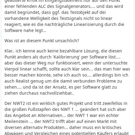
geäußerte Kritik im Eingangstatement nur auf den Punkt
einer fehlenden ALC des Signalgenerators.... und das wird
damit begründet, dass ggf. das Testobjekt auf dei
vorhandene Welligkeit des Testsignals nicht so linear
reagiert, wie es die nachträgliche Linearisierung durch die
Software nahe legt...
Was ist an diesem Punkt unsachlich?
Klar.. ich kenne auch keine bezahlbare Lösung, die diesen
Punkt anders als durch 'Kalibrierung' per Software löst....
aber das dieser Weg nur funktioniert, wenn der untersuchte
Vierpol linear schafft, sollte auch klar sein... das man hier was
besser machen könnte, sehe ich auch so.... allerdings bin ich
auch Realist genug um die damit verbunden Probleme zu
sehen.... und da ist der Ansatz, es per Software glatt zu
ziehen durchaus nachvollziehbar..
Der NWT2 ist ein wirklich gutes Projekt und tritt zweifellos in
die großen Fußstapfen des NWT 1 ... geändert hat sich aber
das Angebot an Alternativen... der NWT 1 war ein echter
Meilenstein ... der NWT2 trifft aber auf einen Markt mit
diversen alternativ Produkten... daher muss ein kritisches
Abwägen und Vergleichen eines potentiellen Käufers erlaubt