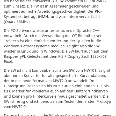
ich habe beides entwickelt. Als FW kommt ein PIC18F26K22
zum Einsatz. Die FW ist in Assembler geschrieben und
optimiert auf hohe Arbeitungsgeschwindigkeit. Der PIC-
Systemtakt beträgt 64MHz und wird intern vervierfacht
(Quarz 16MHz).
Die PC-Software wurde unter Linux in der Sprache C++
entwickelt. Durch die Verwendung der QT Bibliothek von
Trolltech ist eine einfache Portierung der Quellen in die
Windows-Betriebssysteme möglich. Es gibt also die SW
wieder in Linux und in Windows. Die SW läuft auch auf dem
RaspberryPI. Getestet mit dem Pi3 + Display 8zoll 1280x768
Pixel.
Die SW ist nicht kompatibel zur alten SW vom NWT01. Es gibt
aber einen Konverter für alte gespeicherte Kurvendateien,
der in das neue Format von MWT2.0 umwandelt. Im
Hintergrund lassen sich bis zu 5 Kurven einblenden. Die bis
zu 6 Marker funktionieren auch auf den Hintergrundkurven
und können pro Hinterkurve ein/aus geschaltet werden. Die
SW ist fertig und ich benutze zum Testen den ersten Prototyp
vom NWT2.0.
Demnächst werde ich die Windows-Version der SW auf meine