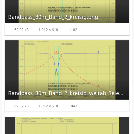
Bandpass_80m_Band_2_kreisig.png
62,92 kB
1.012 × 618
1.182
Bandpass_80m_Band_2_kreisig_weitab_Selektion.png
69,32 kB
1.012 × 618
1.043