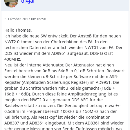
dl4jal
5. Oktober 2017 um 09:58
Hallo Thomas,
ich habe die neue SW entwickelt. Der Anstoß für den neuen
NWT2.0 kommt von der Chefredaktion des FA. In den
technischen Daten ist er ähnlich wie der NWT01 vom FA. Der
DDS ist wieder mit dem AD9951 aufgebaut. DDS-Takt ist
400MHz.
Neu ist der interne Attenuator. Der Attenuator hat einen
Einstellbereich von 0dB bis 64dB in 0,1dB Schritten. Realisiert
werden die kleinen dB-Schritte per Software mit dem ASR-
Register (Amplituden Scalierungs Register) im AD9951. Die
groben dB Schritte werden mit 3 Relais gemacht (16dB +
16dB + 16dB). Durch diese feine Amplitudenreglung ist es
möglich den NWT2.0 als genauen DDS-VFO für die
Bastelwerkstatt zu nutzen. Die Genauigkeit beträgt etwa +/-
0,5dBm im Frequenzbereich 100kHz bis 150MHz nach der
Kalibrierung. Als Messkopf ist wieder die Kombination
AD8307 und AD8361 eingebaut. Mit dem AD8361 sind wieder
sehr genaue Messungen von Sende-Tiefpässen möglich, wo