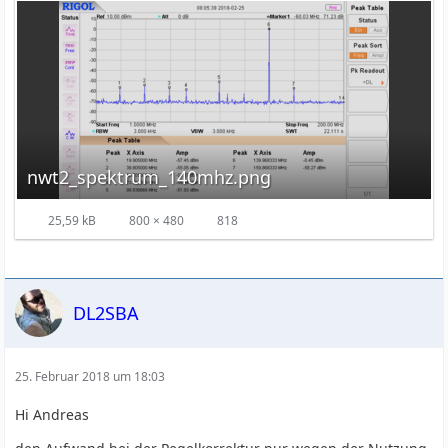
nwt2_spektrum_140mhz.png
25,59 kB
800 × 480
818
DL2SBA
25. Februar 2018 um 18:03
Hi Andreas