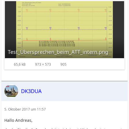
Test_Übersprechen_beim_ATT_intern.png
65,6 kB
973 × 573
905
DK3DUA
5. Oktober 2017 um 11:57
Hallo Andreas,