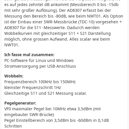
es auf jedes zehntel dB ankommt (Messbereich 0 bis -15db
mit sehr großer Auflösung). Der AD8307 erfasst bei der
Messung den Bereich bis -80dB, wie beim NWT01. Als Option
ist der Einbau einer SWR-Messbrücke (TDC-10) vorgesehen +
AD8307 für die S11 -Messwerte. Dadurch werden
Wobbelkurven mit gleichzeitiger S11 + S21 Darstellung
möglich, ohne grossen Aufwand. Alles scalar wie beim
NWT01.
Ich fasse mal zusammen:
PC-Software für Linux und Windows
Stromversorgung per USB-Anschluss
Wobbeln:
Frequenzbereich 100kHz bis 150MHz
kleinster Frequenzschritt 1Hz
Gleichzeitige S11 und S21 Messung scalar.
Pegelgenerator:
VF0 maximaler Pegel bei 10MHz etwa 3,5dBm (mit
eingebauter SWR-Brücke)
Pegel Einstellbereich von 3,5dBm bis -60dBm in 0,1dB
Schritten