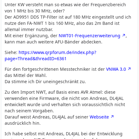
Unter KW versteht man so etwas wie der Frequenzbereich
von 1 MHz bis 30 MHz, oder?
Der AD9951 DDS TP-Filter ist auf 180 MHz eingestellt und ich
nutze den FA-NWT 1 bis 160 MHz, also das 2m Band ist
allemal immer nutzbar.
Mit einer Ergänzung, der
NWT01-Frequenzerweiterung
,
kann man auch weitere AFU-Bänder abdecken.
Siehe:
https://www.qrpforum.de/index.php?
page=Thread&threadID=6361
Für den fortgeschrittenen Messtechniker ist der
VNWA 3.0
das Mittel der Wahl.
Da stimme ich Dir uneingeschränkt zu.
Zu den Import NWT, auf Basis eines AVR Atmel: diese
verwenden eine Firmware, die nicht von Andreas, DL4JAL
entwickelt wurde und verhalten sich voraussichtlich nicht
nach seinem Vorgaben.
Darauf weist Andreas, DL4JAL auf seiner
Webseite
ausdrücklich hin.
Ich habe selbst mit Andreas, DL4JAL bei der Entwicklung