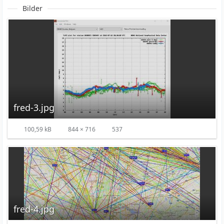
Bilder
fred-3.jpg
100,59 kB
844 × 716
537
fred-4.jpg