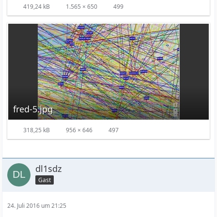
419,24 kB
1.565 × 650
499
fred-5.jpg
318,25 kB
956 × 646
497
dl1sdz
Gast
24. Juli 2016 um 21:25