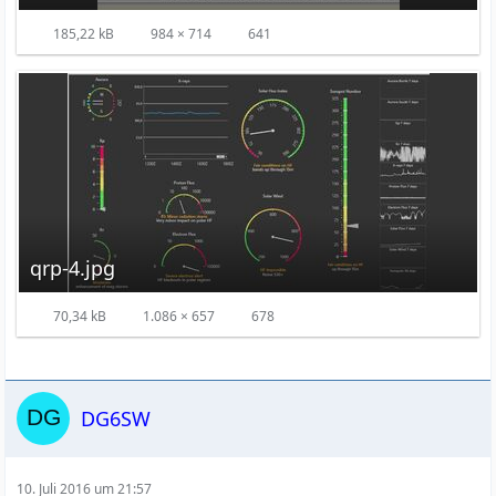
185,22 kB
984 × 714
641
qrp-4.jpg
70,34 kB
1.086 × 657
678
DG6SW
10. Juli 2016 um 21:57