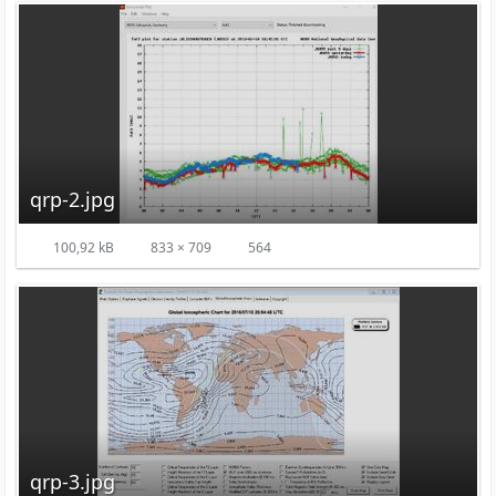
qrp-2.jpg
100,92 kB
833 × 709
564
qrp-3.jpg