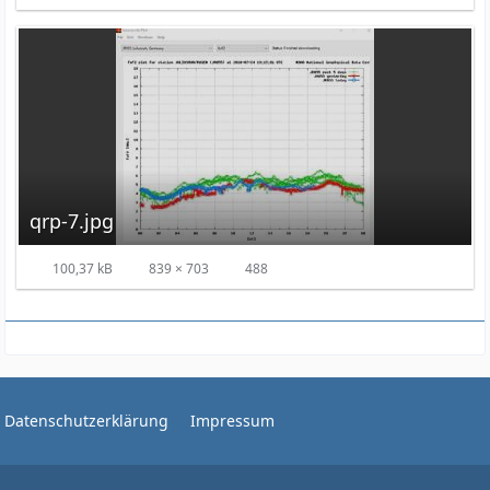
qrp-7.jpg
100,37 kB
839 × 703
488
Datenschutzerklärung
Impressum