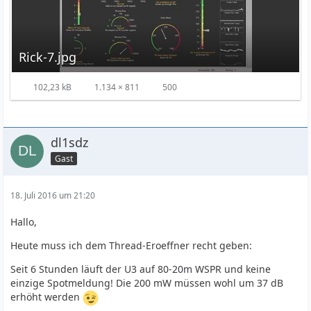
Rick-7.jpg
102,23 kB
1.134 × 811
500
dl1sdz
Gast
18. Juli 2016 um 21:20
Hallo,
Heute muss ich dem Thread-Eroeffner recht geben:
Seit 6 Stunden läuft der U3 auf 80-20m WSPR und keine
einzige Spotmeldung! Die 200 mW müssen wohl um 37 dB
erhöht werden