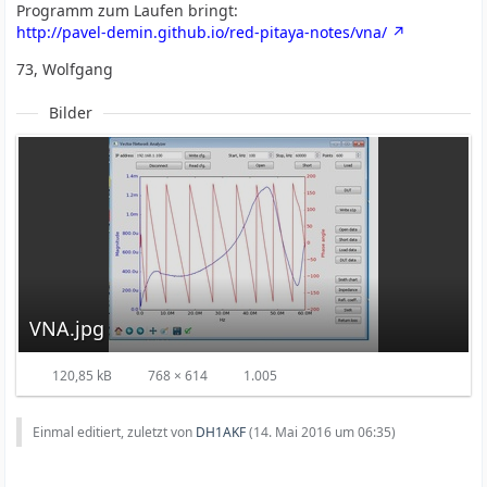
Programm zum Laufen bringt:
http://pavel-demin.github.io/red-pitaya-notes/vna/
73, Wolfgang
Bilder
VNA.jpg
120,85 kB
768 × 614
1.005
Einmal editiert, zuletzt von
DH1AKF
(
14. Mai 2016 um 06:35
)