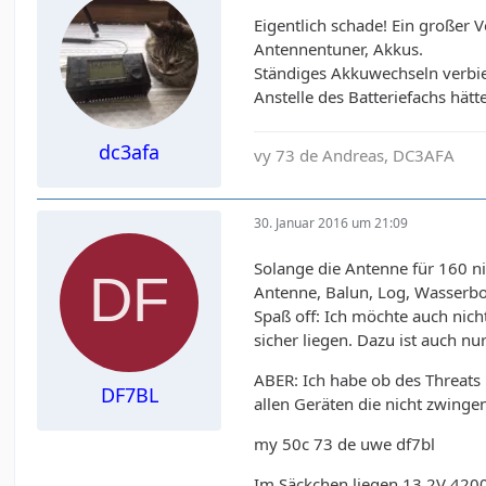
Eigentlich schade! Ein großer Vo
Antennentuner, Akkus.
Ständiges Akkuwechseln verbie
Anstelle des Batteriefachs hät
dc3afa
vy 73 de Andreas, DC3AFA
30. Januar 2016 um 21:09
Solange die Antenne für 160 ni
Antenne, Balun, Log, Wasserb
Spaß off: Ich möchte auch nich
sicher liegen. Dazu ist auch n
ABER: Ich habe ob des Threats 
DF7BL
allen Geräten die nicht zwinge
my 50c 73 de uwe df7bl
Im Säckchen liegen 13,2V 42