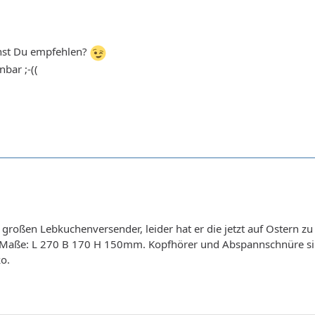
nst Du empfehlen?
nbar ;-((
oßen Lebkuchenversender, leider hat er die jetzt auf Ostern zu
 Maße: L 270 B 170 H 150mm. Kopfhörer und Abspannschnüre sind
ko.