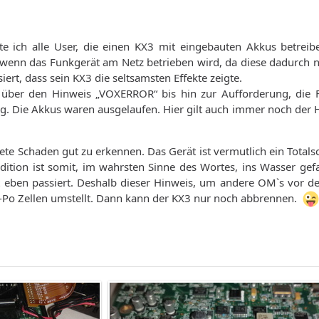
ich alle User, die einen KX3 mit eingebauten Akkus betreib
 wenn das Funkgerät am Netz betrieben wird, da diese dadurch n
iert, dass sein KX3 die seltsamsten Effekte zeigte.
 über den Hinweis „VOXERROR“ bis hin zur Aufforderung, die Fi
. Die Akkus waren ausgelaufen. Hier gilt auch immer noch der Hin
tete Schaden gut zu erkennen. Das Gerät ist vermutlich ein Tota
ition ist somit, im wahrsten Sinne des Wortes, ins Wasser gefa
t eben passiert. Deshalb dieser Hinweis, um andere OM`s vor de
Li-Po Zellen umstellt. Dann kann der KX3 nur noch abbrennen.