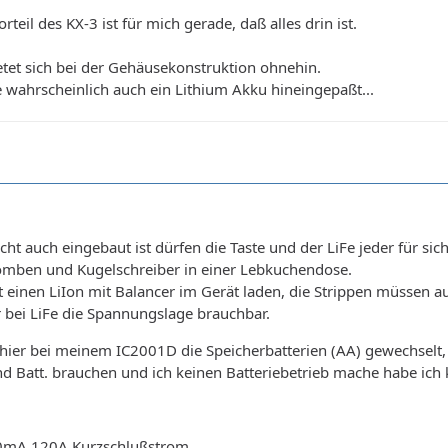
rteil des KX-3 ist für mich gerade, daß alles drin ist.
tet sich bei der Gehäusekonstruktion ohnehin.
te wahrscheinlich auch ein Lithium Akku hineingepaßt...
cht auch eingebaut ist dürfen die Taste und der LiFe jeder für s
omben und Kugelschreiber in einer Lebkuchendose.
t einen LiIon mit Balancer im Gerät laden, die Strippen müssen 
ur bei LiFe die Spannungslage brauchbar.
hier bei meinem IC2001D die Speicherbatterien (AA) gewechselt, 
nd Batt. brauchen und ich keinen Batteriebetrieb mache habe ich k
00mA 120A Kurzschlußstrom