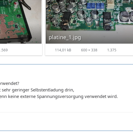
platine_1.jpg
.569
114,01 kB
600 × 338
1.375
erwendet?
t sehr geringer Selbstentladung drin,
wenn keine externe Spannungsversorgung verwendet wird.