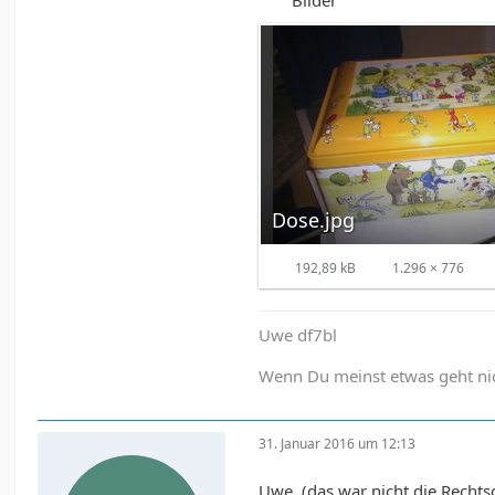
Dose.jpg
192,89 kB
1.296 × 776
Uwe df7bl
Wenn Du meinst etwas geht nich
31. Januar 2016 um 12:13
Uwe, (das war nicht die Rechts