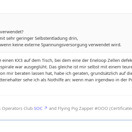
 verwendet?
mit sehr geringer Selbstentladung drin,
n, wenn keine externe Spannungsversorgung verwendet wird.
tte einen KX3 auf dem Tisch, bei dem eine der Eneloop Zellen defe
spirale war ausgeglüht. Das gleiche ist mir selbst mit einem teure
on mir beraten lassen hat, habe ich geraten, grundsätzlich auf d
eriehalter sehe ich als Nothilfe an: wenn man irgendwo in der Pr
s Operators Club
SOC
and Flying Pig Zapper #OOO (Certificated