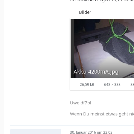
Bilder
Akku-4200mA.jpg
26,59 kB
648 × 388
8
Uwe df7bl
Wenn Du meinst etwas geht nich
30. Januar 2016 um 22:03