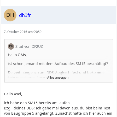
dh3fr
7. Oktober 2016 um 09:59
Zitat von DF2UZ
Hallo OMs,
ist schon jemand mit dem Aufbau des SM15 beschäftigt?
Derzeit hänge ich am DDS-Abgleich fest und bekomme
kein messbares Ausgangssignal.
Alles anzeigen
Im Handbuch ist von Bohrschablonen die Rede, nach
denen das Gehäuse bearbeitet werden soll. Es ist sogar
Hallo Axel,
beschrieben, wie man dabei vorgehen soll. Nur, wo es die
Bohrschablonen gibt habe ich noch nicht
ich habe den SM15 bereits am laufen.
herausgefunden.
Bzgl. deines DDS: Ich gehe mal davon aus, du bist beim Test
von Baugruppe 5 angelangt. Zunächst hatte ich hier auch ein
Weiß jemand von Euch mehr?