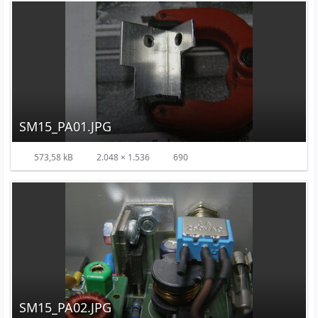
SM15_PA01.JPG
573,58 kB
2.048 × 1.536
690
SM15_PA02.JPG