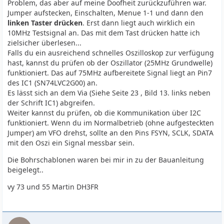
Problem, das aber auf meine Doofheit zurückzuführen war.
Jumper aufstecken, Einschalten, Menue 1-1 und dann den
vy73,
linken Taster drücken
. Erst dann liegt auch wirklich ein
Axel
10MHz Testsignal an. Das mit dem Tast drücken hatte ich
zielsicher überlesen...
Falls du ein ausreichend schnelles Oszilloskop zur verfügung
hast, kannst du prüfen ob der Oszillator (25MHz Grundwelle)
funktioniert. Das auf 75MHz aufbereitete Signal liegt an Pin7
des IC1 (SN74LVC2G00) an.
Es lässt sich an dem Via (Siehe Seite 23 , Bild 13. links neben
der Schrift IC1) abgreifen.
Weiter kannst du prüfen, ob die Kommunikation über I2C
funktioniert. Wenn du im Normalbetrieb (ohne aufgesteckten
Jumper) am VFO drehst, sollte an den Pins FSYN, SCLK, SDATA
mit den Oszi ein Signal messbar sein.
Die Bohrschablonen waren bei mir in zu der Bauanleitung
beigelegt..
vy 73 und 55 Martin DH3FR