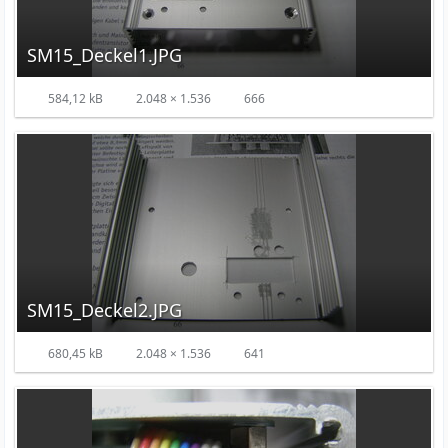
SM15_Deckel1.JPG
584,12 kB
2.048 × 1.536
666
SM15_Deckel2.JPG
680,45 kB
2.048 × 1.536
641