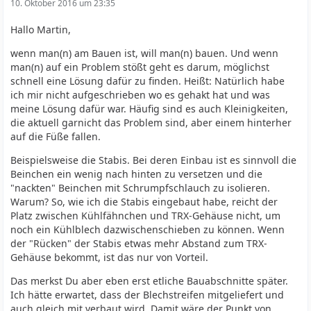
10. Oktober 2016 um 23:35
Hallo Martin,
wenn man(n) am Bauen ist, will man(n) bauen. Und wenn
man(n) auf ein Problem stößt geht es darum, möglichst
schnell eine Lösung dafür zu finden. Heißt: Natürlich habe
ich mir nicht aufgeschrieben wo es gehakt hat und was
meine Lösung dafür war. Häufig sind es auch Kleinigkeiten,
die aktuell garnicht das Problem sind, aber einem hinterher
auf die Füße fallen.
Beispielsweise die Stabis. Bei deren Einbau ist es sinnvoll die
Beinchen ein wenig nach hinten zu versetzen und die
"nackten" Beinchen mit Schrumpfschlauch zu isolieren.
Warum? So, wie ich die Stabis eingebaut habe, reicht der
Platz zwischen Kühlfähnchen und TRX-Gehäuse nicht, um
noch ein Kühlblech dazwischenschieben zu können. Wenn
der "Rücken" der Stabis etwas mehr Abstand zum TRX-
Gehäuse bekommt, ist das nur von Vorteil.
Das merkst Du aber eben erst etliche Bauabschnitte später.
Ich hätte erwartet, dass der Blechstreifen mitgeliefert und
auch gleich mit verbaut wird. Damit wäre der Punkt von