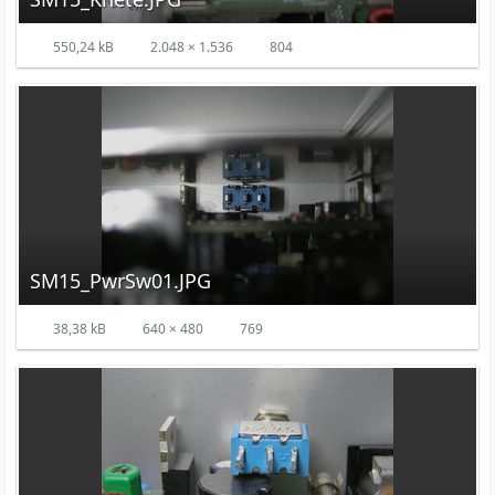
550,24 kB
2.048 × 1.536
804
SM15_PwrSw01.JPG
38,38 kB
640 × 480
769