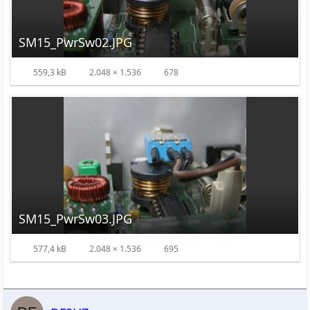
SM15_PwrSw02.JPG
559,3 kB
2.048 × 1.536
678
SM15_PwrSw03.JPG
577,4 kB
2.048 × 1.536
695