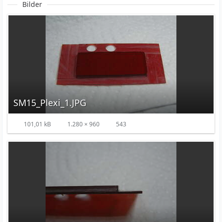
Bilder
SM15_Plexi_1.JPG
101,01 kB
1.280 × 960
543