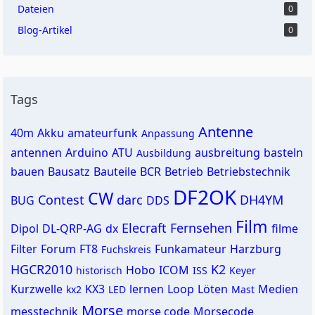
Dateien
0
Blog-Artikel
0
Tags
Antenne
40m
Akku
amateurfunk
Anpassung
antennen
Arduino
ATU
ausbreitung
basteln
Ausbildung
bauen
Bausatz
Bauteile
BCR
Betrieb
Betriebstechnik
DF2OK
CW
Contest
darc
DH4YM
BUG
DDS
Film
Elecraft
Fernsehen
Dipol
DL-QRP-AG
dx
filme
Filter
Forum
FT8
Funkamateur
Harzburg
Fuchskreis
HGCR2010
K2
Hobo
ICOM
historisch
ISS
Keyer
Kurzwelle
KX3
lernen
Loop
Löten
Medien
kx2
LED
Mast
Morse
messtechnik
morse code
Morsecode