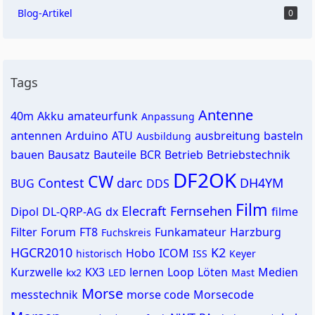
Blog-Artikel
0
Tags
Antenne
40m
Akku
amateurfunk
Anpassung
antennen
Arduino
ATU
ausbreitung
basteln
Ausbildung
bauen
Bausatz
Bauteile
BCR
Betrieb
Betriebstechnik
DF2OK
CW
Contest
darc
DH4YM
BUG
DDS
Film
Elecraft
Fernsehen
Dipol
DL-QRP-AG
dx
filme
Filter
Forum
FT8
Funkamateur
Harzburg
Fuchskreis
HGCR2010
K2
Hobo
ICOM
historisch
ISS
Keyer
Kurzwelle
KX3
lernen
Loop
Löten
Medien
kx2
LED
Mast
Morse
messtechnik
morse code
Morsecode