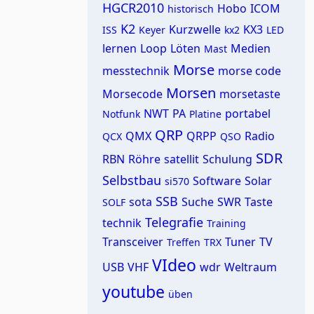
HGCR2010
Hobo
ICOM
historisch
K2
Kurzwelle
KX3
ISS
Keyer
kx2
LED
lernen
Loop
Löten
Medien
Mast
Morse
messtechnik
morse code
Morsen
Morsecode
morsetaste
NWT
PA
portabel
Notfunk
Platine
QRP
QMX
QRPP
Radio
QCX
QSO
SDR
RBN
Röhre
satellit
Schulung
Selbstbau
Software
Solar
si570
SSB
sota
Suche
SWR
Taste
SOLF
Telegrafie
technik
Training
Transceiver
Tuner
TV
Treffen
TRX
VIdeo
USB
VHF
wdr
Weltraum
youtube
üben