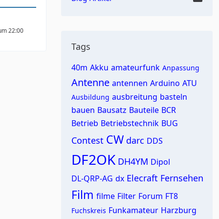
 um 22:00
Tags
40m
Akku
amateurfunk
Anpassung
Antenne
antennen
Arduino
ATU
ausbreitung
basteln
Ausbildung
bauen
Bausatz
Bauteile
BCR
Betrieb
Betriebstechnik
BUG
CW
Contest
darc
DDS
DF2OK
DH4YM
Dipol
Elecraft
Fernsehen
DL-QRP-AG
dx
Film
filme
Filter
Forum
FT8
Funkamateur
Harzburg
Fuchskreis