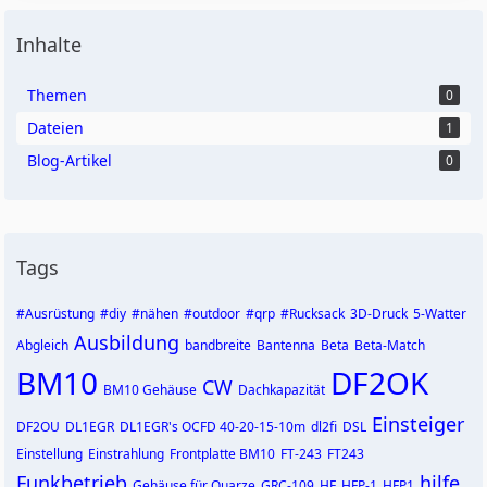
Inhalte
Themen
0
Dateien
1
Blog-Artikel
0
Tags
#Ausrüstung
#diy
#nähen
#outdoor
#qrp
#Rucksack
3D-Druck
5-Watter
Ausbildung
Abgleich
bandbreite
Bantenna
Beta
Beta-Match
BM10
DF2OK
CW
BM10 Gehäuse
Dachkapazität
Einsteiger
DF2OU
DL1EGR
DL1EGR's OCFD 40-20-15-10m
dl2fi
DSL
Einstellung
Einstrahlung
Frontplatte BM10
FT-243
FT243
Funkbetrieb
hilfe
Gehäuse für Quarze
GRC-109
HF
HFP-1
HFP1