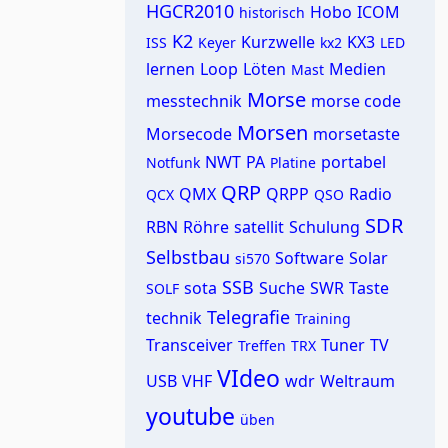
HGCR2010
Hobo
ICOM
historisch
K2
Kurzwelle
KX3
ISS
Keyer
kx2
LED
lernen
Loop
Löten
Medien
Mast
Morse
messtechnik
morse code
Morsen
Morsecode
morsetaste
NWT
PA
portabel
Notfunk
Platine
QRP
QMX
QRPP
Radio
QCX
QSO
SDR
RBN
Röhre
satellit
Schulung
Selbstbau
Software
Solar
si570
SSB
sota
Suche
SWR
Taste
SOLF
Telegrafie
technik
Training
Transceiver
Tuner
TV
Treffen
TRX
VIdeo
USB
VHF
wdr
Weltraum
youtube
üben