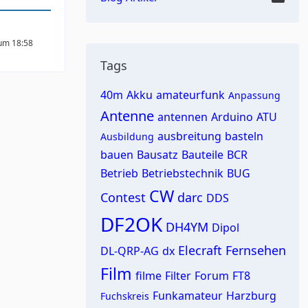
 um 18:58
Tags
40m
Akku
amateurfunk
Anpassung
Antenne
antennen
Arduino
ATU
ausbreitung
basteln
Ausbildung
bauen
Bausatz
Bauteile
BCR
Betrieb
Betriebstechnik
BUG
CW
Contest
darc
DDS
DF2OK
DH4YM
Dipol
Elecraft
Fernsehen
DL-QRP-AG
dx
Film
filme
Filter
Forum
FT8
Funkamateur
Harzburg
Fuchskreis