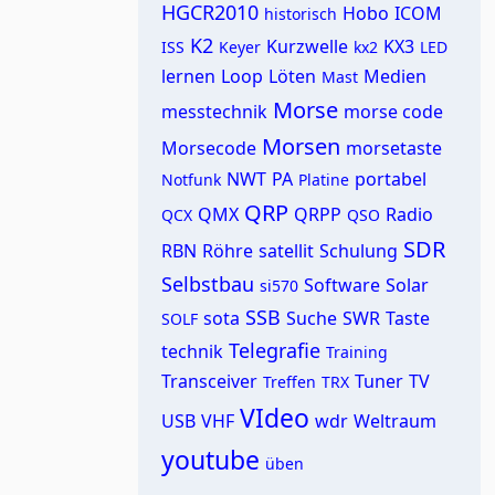
HGCR2010
Hobo
ICOM
historisch
K2
Kurzwelle
KX3
ISS
Keyer
kx2
LED
lernen
Loop
Löten
Medien
Mast
Morse
messtechnik
morse code
Morsen
Morsecode
morsetaste
NWT
PA
portabel
Notfunk
Platine
QRP
QMX
QRPP
Radio
QCX
QSO
SDR
RBN
Röhre
satellit
Schulung
Selbstbau
Software
Solar
si570
SSB
sota
Suche
SWR
Taste
SOLF
Telegrafie
technik
Training
Transceiver
Tuner
TV
Treffen
TRX
VIdeo
USB
VHF
wdr
Weltraum
youtube
üben