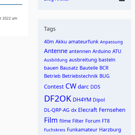
r 2022 um
Tags
40m
Akku
amateurfunk
Anpassung
Antenne
antennen
Arduino
ATU
ausbreitung
basteln
Ausbildung
bauen
Bausatz
Bauteile
BCR
Betrieb
Betriebstechnik
BUG
CW
Contest
darc
DDS
DF2OK
DH4YM
Dipol
Elecraft
Fernsehen
DL-QRP-AG
dx
Film
filme
Filter
Forum
FT8
Funkamateur
Harzburg
Fuchskreis