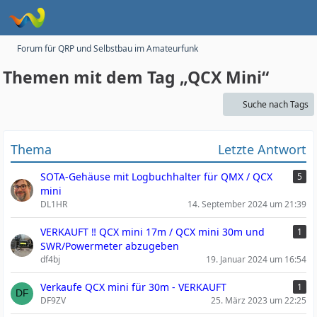
Forum für QRP und Selbstbau im Amateurfunk
Themen mit dem Tag „QCX Mini“
Suche nach Tags
Thema
Letzte Antwort
SOTA-Gehäuse mit Logbuchhalter für QMX / QCX
5
mini
DL1HR
14. September 2024 um 21:39
VERKAUFT ‼️ QCX mini 17m / QCX mini 30m und
1
SWR/Powermeter abzugeben
df4bj
19. Januar 2024 um 16:54
Verkaufe QCX mini für 30m - VERKAUFT
1
DF9ZV
25. März 2023 um 22:25