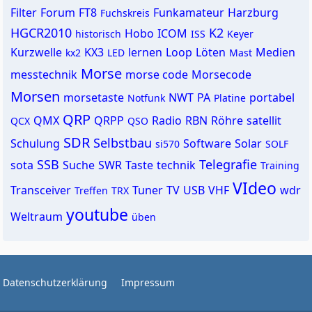
Filter
Forum
FT8
Funkamateur
Harzburg
Fuchskreis
HGCR2010
K2
Hobo
ICOM
historisch
ISS
Keyer
Kurzwelle
KX3
lernen
Loop
Löten
Medien
kx2
LED
Mast
Morse
messtechnik
morse code
Morsecode
Morsen
morsetaste
NWT
PA
portabel
Notfunk
Platine
QRP
QMX
QRPP
Radio
RBN
Röhre
satellit
QCX
QSO
SDR
Selbstbau
Schulung
Software
Solar
si570
SOLF
SSB
Telegrafie
sota
Suche
SWR
Taste
technik
Training
VIdeo
Transceiver
Tuner
TV
USB
VHF
wdr
Treffen
TRX
youtube
Weltraum
üben
Datenschutzerklärung
Impressum