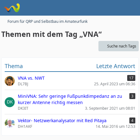
Forum für QRP und Selbstbau im Amateurfunk
Themen mit dem Tag „VNA“
Suche nach Tags
Thema
Letzte Antwort
VNA vs. NWT
17
DL7BJ
25. April 2023 um 06:36
MiniVNA: Sehr geringe Fußpunkdimpedanz an zu
3
kurzer Antenne richtig messen
DK3IT
3. September 2021 um 08:01
Vektor- Netzwerkanalysator mit Red Pitaya
4
DH1AKF
14. Mai 2016 um 12:53