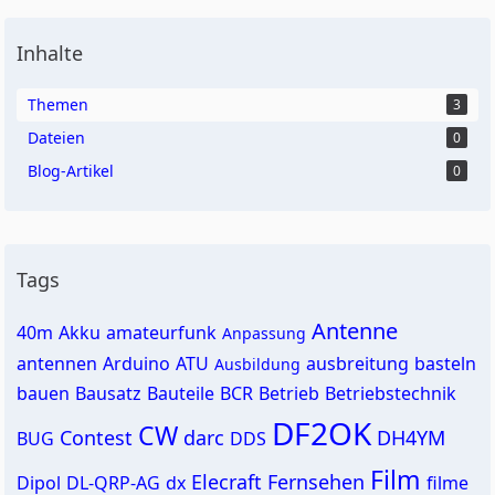
Inhalte
Themen
3
Dateien
0
Blog-Artikel
0
Tags
Antenne
40m
Akku
amateurfunk
Anpassung
antennen
Arduino
ATU
ausbreitung
basteln
Ausbildung
bauen
Bausatz
Bauteile
BCR
Betrieb
Betriebstechnik
DF2OK
CW
Contest
darc
DH4YM
BUG
DDS
Film
Elecraft
Fernsehen
Dipol
DL-QRP-AG
dx
filme