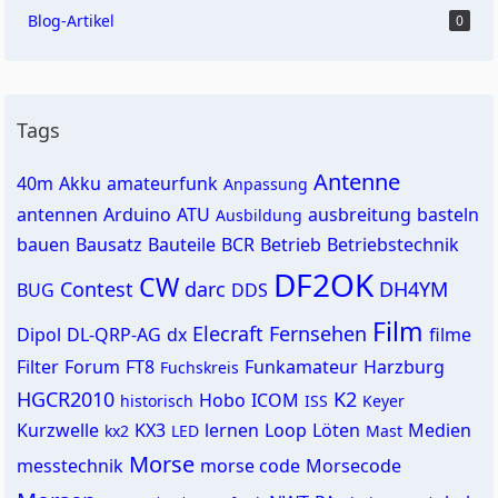
Blog-Artikel
0
Tags
Antenne
40m
Akku
amateurfunk
Anpassung
antennen
Arduino
ATU
ausbreitung
basteln
Ausbildung
bauen
Bausatz
Bauteile
BCR
Betrieb
Betriebstechnik
DF2OK
CW
Contest
darc
DH4YM
BUG
DDS
Film
Elecraft
Fernsehen
Dipol
DL-QRP-AG
dx
filme
Filter
Forum
FT8
Funkamateur
Harzburg
Fuchskreis
HGCR2010
K2
Hobo
ICOM
historisch
ISS
Keyer
Kurzwelle
KX3
lernen
Loop
Löten
Medien
kx2
LED
Mast
Morse
messtechnik
morse code
Morsecode