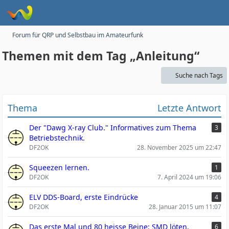
Forum für QRP und Selbstbau im Amateurfunk
Themen mit dem Tag „Anleitung“
Suche nach Tags
Thema
Letzte Antwort
Der "Dawg X-ray Club." Informatives zum Thema
3
Betriebstechnik.
DF2OK
28. November 2025 um 22:47
Squeezen lernen.
1
DF2OK
7. April 2024 um 19:06
ELV DDS-Board, erste Eindrücke
4
DF2OK
28. Januar 2015 um 11:07
Das erste Mal und 80 heisse Beine: SMD löten.
6