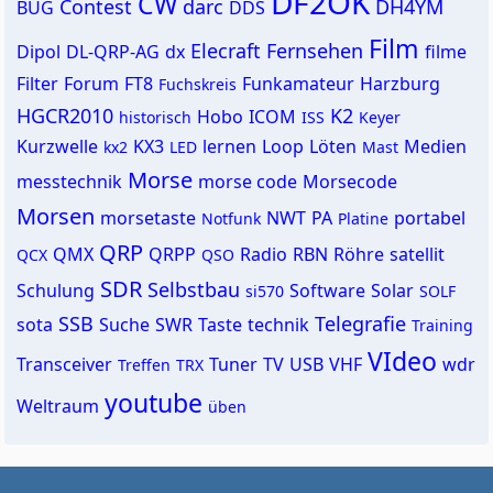
DF2OK
CW
Contest
darc
DH4YM
BUG
DDS
Film
Elecraft
Fernsehen
Dipol
DL-QRP-AG
dx
filme
Filter
Forum
FT8
Funkamateur
Harzburg
Fuchskreis
HGCR2010
K2
Hobo
ICOM
historisch
ISS
Keyer
Kurzwelle
KX3
lernen
Loop
Löten
Medien
kx2
LED
Mast
Morse
messtechnik
morse code
Morsecode
Morsen
morsetaste
NWT
PA
portabel
Notfunk
Platine
QRP
QMX
QRPP
Radio
RBN
Röhre
satellit
QCX
QSO
SDR
Selbstbau
Schulung
Software
Solar
si570
SOLF
SSB
Telegrafie
sota
Suche
SWR
Taste
technik
Training
VIdeo
Transceiver
Tuner
TV
USB
VHF
wdr
Treffen
TRX
youtube
Weltraum
üben