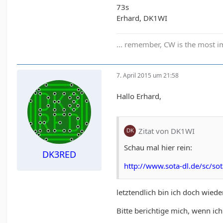
73s
Erhard, DK1WI
... remember, CW is the most im
7. April 2015 um 21:58
Hallo Erhard,
Zitat von DK1WI
Schau mal hier rein:
DK3RED
http://www.sota-dl.de/sc/s
letztendlich bin ich doch wiede
Bitte berichtige mich, wenn ic