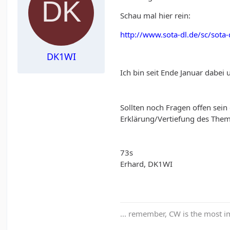
Schau mal hier rein:
http://www.sota-dl.de/sc/sot
DK1WI
Ich bin seit Ende Januar dabei
Sollten noch Fragen offen sei
Erklärung/Vertiefung des Them
73s
Erhard, DK1WI
... remember, CW is the most im