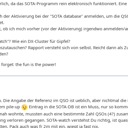
erlich, da das SOTA-Programm rein elektronisch funktioniert. Eine
h der Aktivierung bei der "SOTA database" anmelden, um die QSO
et.
 ist, ob ich mich vorher (vor der Aktivierung) irgendwo anmelde
tch"? Wie ein DX-Cluster für Gipfel?
szutauschen? Rapport versteht sich von selbst. Reicht dann al
den?
forget: the fun is the power!
Die Angabe der Referenz im QSO ist ueblich, aber nichtmal die
em pile-up
Eintrag in die SOTA-DB ist ein Muss, nur so komme
nah wohnte, mussten auch eine bestimmte Zahl QSOs (4?) zusam
ng verloren gegangen. SOTA-watch verstehst Du richtig, ist quasi ei
ten. Pack auch was fr 2m mit ein, wiegt ja fast nix.