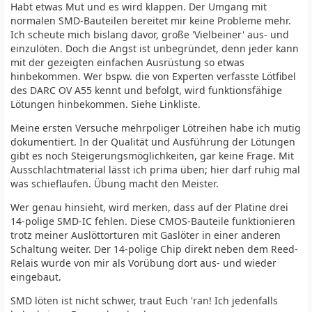
Habt etwas Mut und es wird klappen. Der Umgang mit
normalen SMD-Bauteilen bereitet mir keine Probleme mehr.
Ich scheute mich bislang davor, große 'Vielbeiner' aus- und
einzulöten. Doch die Angst ist unbegründet, denn jeder kann
mit der gezeigten einfachen Ausrüstung so etwas
hinbekommen. Wer bspw. die von Experten verfasste Lötfibel
des DARC OV A55 kennt und befolgt, wird funktionsfähige
Lötungen hinbekommen. Siehe Linkliste.
Meine ersten Versuche mehrpoliger Lötreihen habe ich mutig
dokumentiert. In der Qualität und Ausführung der Lötungen
gibt es noch Steigerungsmöglichkeiten, gar keine Frage. Mit
Ausschlachtmaterial lässt ich prima üben; hier darf ruhig mal
was schieflaufen. Übung macht den Meister.
Wer genau hinsieht, wird merken, dass auf der Platine drei
14-polige SMD-IC fehlen. Diese CMOS-Bauteile funktionieren
trotz meiner Auslöttorturen mit Gaslöter in einer anderen
Schaltung weiter. Der 14-polige Chip direkt neben dem Reed-
Relais wurde von mir als Vorübung dort aus- und wieder
eingebaut.
SMD löten ist nicht schwer, traut Euch 'ran! Ich jedenfalls