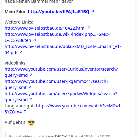
habe keinen Bammel mehr davor.
Mein Film:
http://youtu.be/IlPAJLaG1BQ
Weitere Links:
http://www.ov-selbstbau.de/10422.html
http://www.ov-selbstbau.de/wiki/index.php…=SMD-
L%C3%B6ten
http://www.ov-selbstbau.de/doku/SMD_Loete…macht_V1-
04.pdf
Videolinks:
http://www.youtube.com/user/CuriousInventor/search?
query=smd
http://www.youtube.com/user/jkgamm041/search?
query=smt
http://www.youtube.com/user/SparkysWidgets/search?
query=smd
Lang aber gut:
https://www.youtube.com/watch?v=M0wI-
5YZQm4
Auf geht's.
Einmal editiert, zuletzt von
DF2OK
(
19. April 2014 um 18:28
)