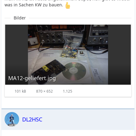
was in Sachen KW zu bauen.
Bilder
MA12-geliefert.jpg
101 kB
870 × 652
1.125
DL2HSC