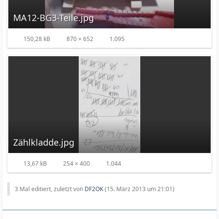
MA12-BG3-Teile.jpg
150,28 kB
870 × 652
1.095
Zählkladde.jpg
13,67 kB
254 × 400
1.044
3 Mal editiert, zuletzt von
DF2OK
(
15. März 2013 um 21:01
)