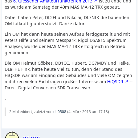
das
6. Giessener Amateurfunktreffen 2013
ist zu ende und
es wurde am Samstag der 40m MAS MA-12 TRX gebaut.
Dabei haben Peter, DL2FI und Nikolai, DL7NIK die bauenden
OM tatkräftig unterstützt. Danke dafür.
Ein OM hat dann heute seinen Aufbau fertiggestellt und mit
Peters Hilfe und seinem Messpark: Rigol DSA815 Spektrum
Analyser, wurde der MAS MA-12 TRX erfolgreich in Betrieb
genommen.
Die OM Helmut Göbkes, DB1CC, Hubert, DG7MDY und Heike,
DL8FHE Fink, hatte heute viel zu tun, denn der Stand des
HiQSDR war am Eingang des Gebäudes und viele OM zeigten
mit ihren vielen Fachfragen großes Interesse am
HiQSDR
--
Direct Digital Conversion SDR Transceiver.
.
2 Mal editiert, zuletzt von
de0508
(
4. März 2013 um 17:18
)