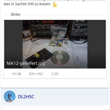
was in Sachen KW zu bauen.
Bilder
MA12-geliefert.jpg
101 kB
870 × 652
1.125
DL2HSC