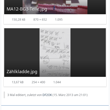
MA12-BG3-Teile.jpg
150,28 kB
870 × 652
1.095
Zählkladde.jpg
13,67 kB
254 × 400
1.044
3 Mal editiert, zuletzt von
DF2OK
(
15. März 2013 um 21:01
)