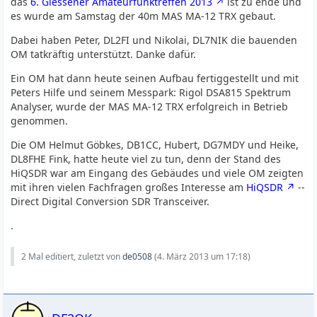
das
6. Giessener Amateurfunktreffen 2013
ist zu ende und
es wurde am Samstag der 40m MAS MA-12 TRX gebaut.
Dabei haben Peter, DL2FI und Nikolai, DL7NIK die bauenden
OM tatkräftig unterstützt. Danke dafür.
Ein OM hat dann heute seinen Aufbau fertiggestellt und mit
Peters Hilfe und seinem Messpark: Rigol DSA815 Spektrum
Analyser, wurde der MAS MA-12 TRX erfolgreich in Betrieb
genommen.
Die OM Helmut Göbkes, DB1CC, Hubert, DG7MDY und Heike,
DL8FHE Fink, hatte heute viel zu tun, denn der Stand des
HiQSDR war am Eingang des Gebäudes und viele OM zeigten
mit ihren vielen Fachfragen großes Interesse am
HiQSDR
--
Direct Digital Conversion SDR Transceiver.
.
2 Mal editiert, zuletzt von
de0508
(
4. März 2013 um 17:18
)