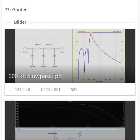
73, Günter
Bilder
600 kHzLowpass.jpg
148,5 kB
1.024 × 501
526