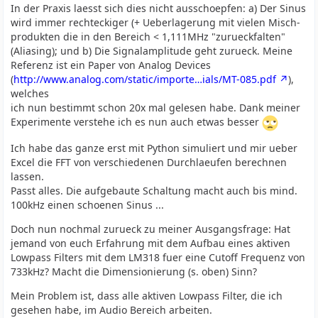
In der Praxis laesst sich dies nicht ausschoepfen: a) Der Sinus
wird immer rechteckiger (+ Ueberlagerung mit vielen Misch-
produkten die in den Bereich < 1,111MHz "zurueckfalten"
(Aliasing); und b) Die Signalamplitude geht zurueck. Meine
Referenz ist ein Paper von Analog Devices
(
http://www.analog.com/static/importe…ials/MT-085.pdf
),
welches
ich nun bestimmt schon 20x mal gelesen habe. Dank meiner
Experimente verstehe ich es nun auch etwas besser
Ich habe das ganze erst mit Python simuliert und mir ueber
Excel die FFT von verschiedenen Durchlaeufen berechnen
lassen.
Passt alles. Die aufgebaute Schaltung macht auch bis mind.
100kHz einen schoenen Sinus ...
Doch nun nochmal zurueck zu meiner Ausgangsfrage: Hat
jemand von euch Erfahrung mit dem Aufbau eines aktiven
Lowpass Filters mit dem LM318 fuer eine Cutoff Frequenz von
733kHz? Macht die Dimensionierung (s. oben) Sinn?
Mein Problem ist, dass alle aktiven Lowpass Filter, die ich
gesehen habe, im Audio Bereich arbeiten.