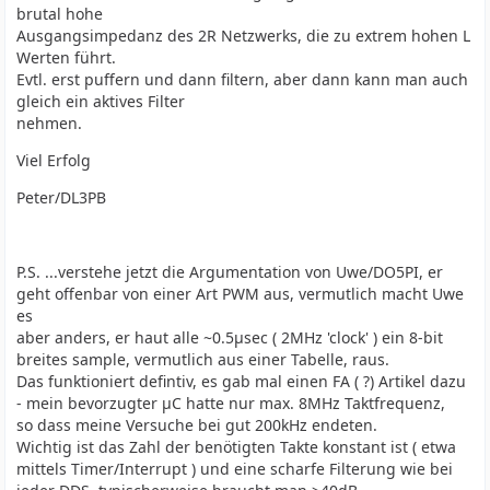
brutal hohe
Ausgangsimpedanz des 2R Netzwerks, die zu extrem hohen L
Werten führt.
Evtl. erst puffern und dann filtern, aber dann kann man auch
gleich ein aktives Filter
nehmen.
Viel Erfolg
Peter/DL3PB
P.S. ...verstehe jetzt die Argumentation von Uwe/DO5PI, er
geht offenbar von einer Art PWM aus, vermutlich macht Uwe
es
aber anders, er haut alle ~0.5µsec ( 2MHz 'clock' ) ein 8-bit
breites sample, vermutlich aus einer Tabelle, raus.
Das funktioniert defintiv, es gab mal einen FA ( ?) Artikel dazu
- mein bevorzugter µC hatte nur max. 8MHz Taktfrequenz,
so dass meine Versuche bei gut 200kHz endeten.
Wichtig ist das Zahl der benötigten Takte konstant ist ( etwa
mittels Timer/Interrupt ) und eine scharfe Filterung wie bei