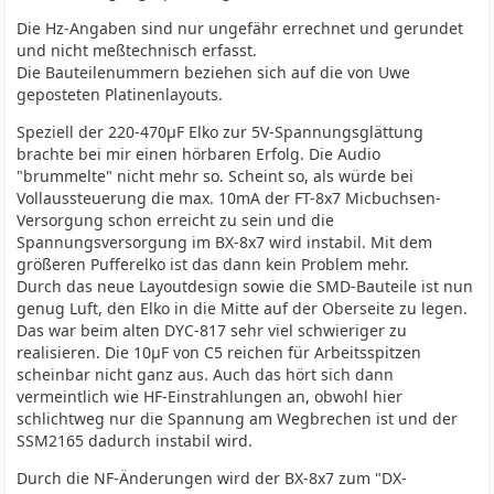
Die Hz-Angaben sind nur ungefähr errechnet und gerundet
und nicht meßtechnisch erfasst.
Die Bauteilenummern beziehen sich auf die von Uwe
geposteten Platinenlayouts.
Speziell der 220-470µF Elko zur 5V-Spannungsglättung
brachte bei mir einen hörbaren Erfolg. Die Audio
"brummelte" nicht mehr so. Scheint so, als würde bei
Vollaussteuerung die max. 10mA der FT-8x7 Micbuchsen-
Versorgung schon erreicht zu sein und die
Spannungsversorgung im BX-8x7 wird instabil. Mit dem
größeren Pufferelko ist das dann kein Problem mehr.
Durch das neue Layoutdesign sowie die SMD-Bauteile ist nun
genug Luft, den Elko in die Mitte auf der Oberseite zu legen.
Das war beim alten DYC-817 sehr viel schwieriger zu
realisieren. Die 10µF von C5 reichen für Arbeitsspitzen
scheinbar nicht ganz aus. Auch das hört sich dann
vermeintlich wie HF-Einstrahlungen an, obwohl hier
schlichtweg nur die Spannung am Wegbrechen ist und der
SSM2165 dadurch instabil wird.
Durch die NF-Änderungen wird der BX-8x7 zum "DX-