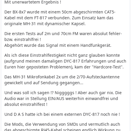
Mit unerwartetem Ergebnis !
Der BX-8x7 wurde mit einem 50cm abgeschirmten CAT5-
Kabel mit dem FT-817 verbunden. Zum Einsatz kam das
originale MH-31 mit dynamischer Kapsel.
Die ersten Tests auf 2m und 70cm FM waren absolut fehler-
bzw. einstrahlfrei !
Abgehört wurde das Signal mit einem Handfunkgerät.
Als ich diese Einstrahlfestigkeit nicht ganz glauben konnte
(aufgrund meinen damaligen DYC-817 Erfahrungen und auch
Euren hier geposteten Problemen), kam der "Hardcore-Test".
Das MH-31 Mikrofonkabel 2x um die 2/70-Aufsteckantenne
gewickelt und auf Sendung gegangen...
Und was soll ich sagen !? Nigggggs ! Aber auch gar nix. Die
Audio war in Stellung EIN/AUS weiterhin einwandfrei und
absolut einstrahlfest !
Und D A S hatte ich bei einem externen DYC-817 noch nie !
Die Mods, die Verwendung von SMDs und vermutlich auch
das abgeschirmte RJ45-Kabel scheinen endlich Wirkung zu