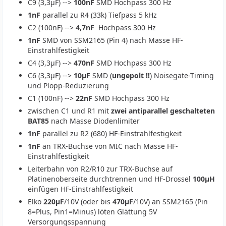
C9 (3,3µF) -->
100nF
SMD Hochpass 300 Hz
1nF
parallel zu R4 (33k) Tiefpass 5 kHz
C2 (100nF) -->
4,7nF
Hochpass 300 Hz
1nF
SMD von SSM2165 (Pin 4) nach Masse HF-
Einstrahlfestigkeit
C4 (3,3µF) -->
470nF
SMD Hochpass 300 Hz
C6 (3,3µF) -->
10µF
SMD (
ungepolt !!
) Noisegate-Timing
und Plopp-Reduzierung
C1 (100nF) -->
22nF
SMD Hochpass 300 Hz
zwischen C1 und R1 mit
zwei antiparallel geschalteten
BAT85
nach Masse Diodenlimiter
1nF
parallel zu R2 (680) HF-Einstrahlfestigkeit
1nF
an TRX-Buchse von MIC nach Masse HF-
Einstrahlfestigkeit
Leiterbahn von R2/R10 zur TRX-Buchse auf
Platinenoberseite durchtrennen und HF-Drossel
100µH
einfügen HF-Einstrahlfestigkeit
Elko
220µF
/10V (oder bis
470µF
/10V) an SSM2165 (Pin
8=Plus, Pin1=Minus) löten Glättung 5V
Versorgungsspannung