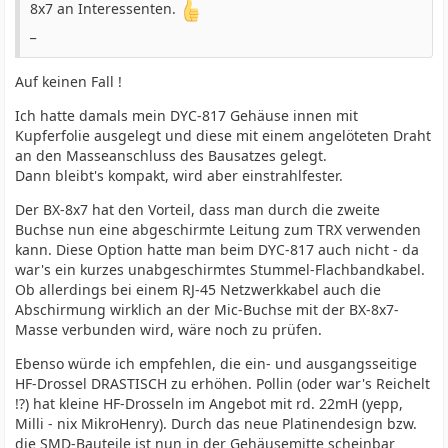
8x7 an Interessenten.
_
Auf keinen Fall !
Ich hatte damals mein DYC-817 Gehäuse innen mit
Kupferfolie ausgelegt und diese mit einem angelöteten Draht
an den Masseanschluss des Bausatzes gelegt.
Dann bleibt's kompakt, wird aber einstrahlfester.
Der BX-8x7 hat den Vorteil, dass man durch die zweite
Buchse nun eine abgeschirmte Leitung zum TRX verwenden
kann. Diese Option hatte man beim DYC-817 auch nicht - da
war's ein kurzes unabgeschirmtes Stummel-Flachbandkabel.
Ob allerdings bei einem RJ-45 Netzwerkkabel auch die
Abschirmung wirklich an der Mic-Buchse mit der BX-8x7-
Masse verbunden wird, wäre noch zu prüfen.
Ebenso würde ich empfehlen, die ein- und ausgangsseitige
HF-Drossel DRASTISCH zu erhöhen. Pollin (oder war's Reichelt
!?) hat kleine HF-Drosseln im Angebot mit rd. 22mH (yepp,
Milli - nix MikroHenry). Durch das neue Platinendesign bzw.
die SMD-Bauteile ist nun in der Gehäusemitte scheinbar