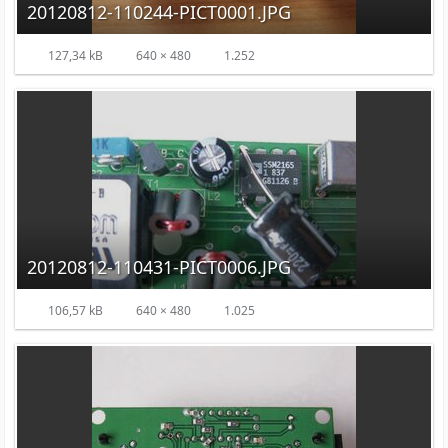
20120812-110244-PICT0001.JPG
127,34 kB
640 × 480
1.252
20120812-110431-PICT0006.JPG
106,57 kB
640 × 480
1.025