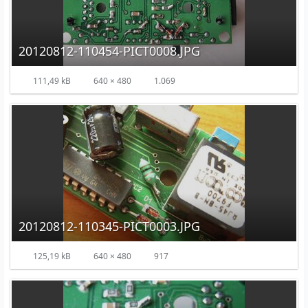
20120812-110454-PICT0008.JPG
111,49 kB
640 × 480
1.069
20120812-110345-PICT0003.JPG
125,19 kB
640 × 480
917