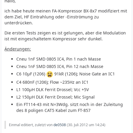
Hallo,
ich habe heute meinen FA-Kompressor BX-8x7 modifiziert mit
dem Ziel, HF Eintrahlung oder -Einströmung zu
unterdrücken.
Die ersten Tests zeigen es ist gelungen, aber die Modulation
ist mit eingeschaltetem Kompressor sehr dunkel.
Änderungen:
Cneu 1nF SMD 0805 IC4, Pin 1 nach Masse
Cneu 1nF SMD 0805 IC4, Pin 12 nach Masse
C6 10µF (1206)
91kR (1206); Noise Gate an IC1
C4 680nF (1206); Flow ~235Hz an IC1
L1 100µH DLK Ferrit Drossel; Vcc +5V
L2 150µH DLK Ferrit Drossel; Mic Signal
Ein FT114-43 mit N=3Wdg. sitzt noch in der Zuleitung
des 8 poligen CAT5 Kabel zum FT-857
Einmal editiert, zuletzt von
de0508
(
30. Juli 2012 um 14:24
)