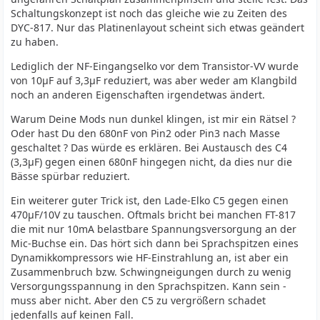
Schaltungskonzept ist noch das gleiche wie zu Zeiten des
DYC-817. Nur das Platinenlayout scheint sich etwas geändert
zu haben.
Lediglich der NF-Eingangselko vor dem Transistor-VV wurde
von 10µF auf 3,3µF reduziert, was aber weder am Klangbild
noch an anderen Eigenschaften irgendetwas ändert.
Warum Deine Mods nun dunkel klingen, ist mir ein Rätsel ?
Oder hast Du den 680nF von Pin2 oder Pin3 nach Masse
geschaltet ? Das würde es erklären. Bei Austausch des C4
(3,3µF) gegen einen 680nF hingegen nicht, da dies nur die
Bässe spürbar reduziert.
Ein weiterer guter Trick ist, den Lade-Elko C5 gegen einen
470µF/10V zu tauschen. Oftmals bricht bei manchen FT-817
die mit nur 10mA belastbare Spannungsversorgung an der
Mic-Buchse ein. Das hört sich dann bei Sprachspitzen eines
Dynamikkompressors wie HF-Einstrahlung an, ist aber ein
Zusammenbruch bzw. Schwingneigungen durch zu wenig
Versorgungsspannung in den Sprachspitzen. Kann sein -
muss aber nicht. Aber den C5 zu vergrößern schadet
jedenfalls auf keinen Fall.