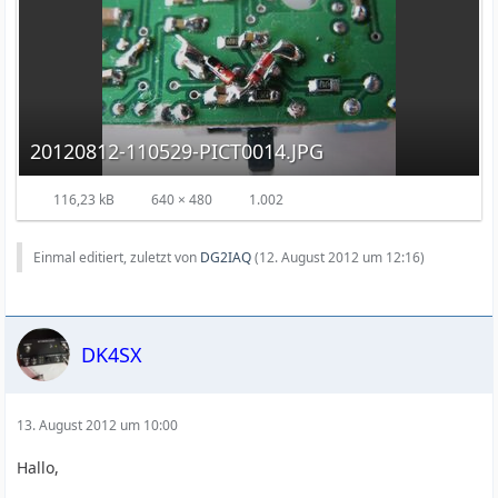
20120812-110529-PICT0014.JPG
116,23 kB
640 × 480
1.002
Einmal editiert, zuletzt von
DG2IAQ
(
12. August 2012 um 12:16
)
DK4SX
13. August 2012 um 10:00
Hallo,