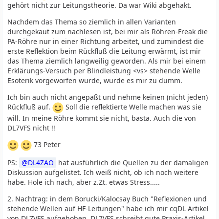
gehört nicht zur Leitungstheorie. Da war Wiki abgehakt.
Nachdem das Thema so ziemlich in allen Varianten
durchgekaut zum nachlesen ist, bei mir als Röhren-Freak die
PA-Röhre nur in einer Richtung arbeitet, und zumindest die
erste Reflektion beim Rückfluß die Leitung erwärmt, ist mir
das Thema ziemlich langweilig geworden. Als mir bei einem
Erklärungs-Versuch per Blindleistung <vs> stehende Welle
Esoterik vorgeworfen wurde, wurde es mir zu dumm.
Ich bin auch nicht angepaßt und nehme keinen (nicht jeden)
Rückfluß auf.
Soll die reflektierte Welle machen was sie
will. In meine Röhre kommt sie nicht, basta. Auch die von
DL7VFS nicht !!
73 Peter
PS:
DL4ZAO
hat ausführlich die Quellen zu der damaligen
Diskussion aufgelistet. Ich weiß nicht, ob ich noch weitere
habe. Hole ich nach, aber z.Zt. etwas Stress.....
2. Nachtrag: in dem Borucki/Kalocsay Buch "Reflexionen und
stehende Wellen auf HF-Leitungen" habe ich mir cqDL Artikel
von DL7VFS aufgehoben. DL7VFS schreibt gute Praxis-Artikel,