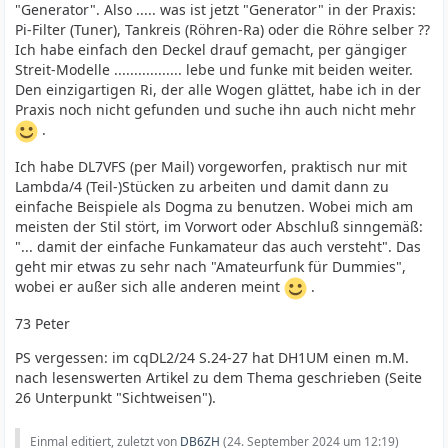
"Generator". Also ..... was ist jetzt "Generator" in der Praxis:
Pi-Filter (Tuner), Tankreis (Röhren-Ra) oder die Röhre selber ??
Ich habe einfach den Deckel drauf gemacht, per gängiger
Streit-Modelle ................. lebe und funke mit beiden weiter.
Den einzigartigen Ri, der alle Wogen glättet, habe ich in der
Praxis noch nicht gefunden und suche ihn auch nicht mehr
.
Ich habe DL7VFS (per Mail) vorgeworfen, praktisch nur mit
Lambda/4 (Teil-)Stücken zu arbeiten und damit dann zu
einfache Beispiele als Dogma zu benutzen. Wobei mich am
meisten der Stil stört, im Vorwort oder Abschluß sinngemäß:
"... damit der einfache Funkamateur das auch versteht". Das
geht mir etwas zu sehr nach "Amateurfunk für Dummies",
wobei er außer sich alle anderen meint
.
73 Peter
PS vergessen: im cqDL2/24 S.24-27 hat DH1UM einen m.M.
nach lesenswerten Artikel zu dem Thema geschrieben (Seite
26 Unterpunkt "Sichtweisen").
Einmal editiert, zuletzt von
DB6ZH
(
24. September 2024 um 12:19
)