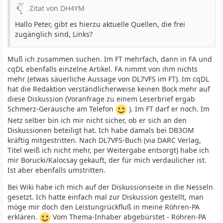
Zitat von DH4YM
Hallo Peter, gibt es hierzu aktuelle Quellen, die frei
zugänglich sind, Links?
Muß ich zusammen suchen. Im FT mehrfach, dann in FA und
cqDL ebenfalls einzelne Artikel. FA nimmt von ihm nichts
mehr (etwas säuerliche Aussage von DL7VFS im FT). Im cqDL
hat die Redaktion verständlicherweise keinen Bock mehr auf
diese Diskussion (Voranfrage zu einem Leserbrief ergab
Schmerz-Geräusche am Telefon
). Im FT darf er noch. Im
Netz selber bin ich mir nicht sicher, ob er sich an den
Diskussionen beteiligt hat. Ich habe damals bei DB3OM
kräftig mitgestritten. Nach DL7VFS-Buch (via DARC Verlag,
Titel weiß ich nicht mehr, per Weitergabe entsorgt) habe ich
mir Borucki/Kalocsay gekauft, der für mich verdaulicher ist.
Ist aber ebenfalls umstritten.
Bei Wiki habe ich mich auf der Diskussionseite in die Nesseln
gesetzt. Ich hatte einfach mal zur Diskussion gestellt, man
möge mir doch den Leistungrückfluß in meine Röhren-PA
erklären.
Vom Thema-Inhaber abgebürstet - Röhren-PA