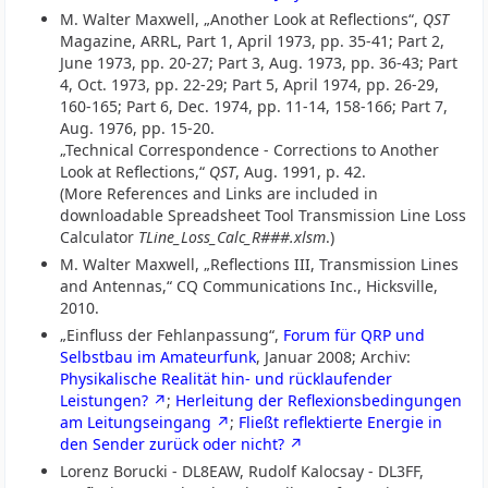
M. Walter Maxwell, „Another Look at Reflections“,
QST
Magazine, ARRL, Part 1, April 1973, pp. 35-41; Part 2,
June 1973, pp. 20-27; Part 3, Aug. 1973, pp. 36-43; Part
4, Oct. 1973, pp. 22-29; Part 5, April 1974, pp. 26-29,
160-165; Part 6, Dec. 1974, pp. 11-14, 158-166; Part 7,
Aug. 1976, pp. 15-20.
„Technical Correspondence - Corrections to Another
Look at Reflections,“
QST
, Aug. 1991, p. 42.
(More References and Links are included in
downloadable Spreadsheet Tool Transmission Line Loss
Calculator
TLine_Loss_Calc_R###.xlsm
.)
M. Walter Maxwell, „Reflections III, Transmission Lines
and Antennas,“ CQ Communications Inc., Hicksville,
2010.
„Einfluss der Fehlanpassung“,
Forum für QRP und
Selbstbau im Amateurfunk
, Januar 2008; Archiv:
Physikalische Realität hin- und rücklaufender
Leistungen?
;
Herleitung der Reflexionsbedingungen
am Leitungseingang
;
Fließt reflektierte Energie in
den Sender zurück oder nicht?
Lorenz Borucki - DL8EAW, Rudolf Kalocsay - DL3FF,