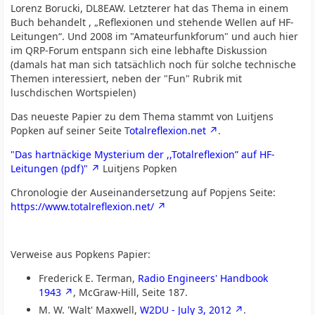
Lorenz Borucki, DL8EAW. Letzterer hat das Thema in einem
Buch behandelt , „Reflexionen und stehende Wellen auf HF-
Leitungen“. Und 2008 im "Amateurfunkforum" und auch hier
im QRP-Forum entspann sich eine lebhafte Diskussion
(damals hat man sich tatsächlich noch für solche technische
Themen interessiert, neben der "Fun" Rubrik mit
luschdischen Wortspielen)
Das neueste Papier zu dem Thema stammt von Luitjens
Popken auf seiner Seite T
otalreflexion.net
.
"Das hartnäckige Mysterium der ,,Totalreflexion” auf HF-
Leitungen (pdf)"
Luitjens Popken
Chronologie der Auseinandersetzung auf Popjens Seite:
https://www.totalreflexion.net/
Verweise aus Popkens Papier:
Frederick E. Terman,
Radio Engineers' Handbook
1943
, McGraw-Hill, Seite 187.
M. W. 'Walt' Maxwell,
W2DU - July 3, 2012
.