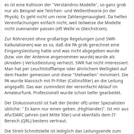
es ist eine Kollision der "Verständnis-Modelle", so ganz grob
nur als Beispiel wie Teilchen- und Wellentheorie (in der
Physik). Es geht nicht um reine Zahlengenauigkeit. Da helfen
Vereinfachungen einfach nicht, weil teilweise die Modelle
nicht zueinander passen (oft Welle vs Gleichstrom).
Zur Röhrenzeit ohne großartige Regelungen (und SWR-
Kalkulationen) war es so, daß die PA grob gerechnet eine
Eingangsleistung hatte und was nicht abgegeben wurde
(bzw. von der Antenne angenommen wurde) wurde als
(Anoden-) Verlustleistung verheizt. SWR hat nicht interessiert.
Man hat per Leuchtstofflampe oder ähnlichem Welligkeit auf
dem Feader gemessen und diese "Stehwellen" minimiert. Die
PA wurde klassisch mit Pi-Filter (Collinsfilter) an die Leitung
angepaßt. Das war zumindest der vereinfacht Ablauf im
Amateurfunk. Professionell wurde schon tiefer gearbeitet.
Der Diskussionsstil ist halt der (leider oft) unter Spezialisten
übliche: " Es kann nur einen geben. (Highlander)". Ist mir aus
Afu/DARC-Jahren (seit Mitte 50er) und ebenfalls dem IT-
Bereich (QRL) bestens vertraut.
Die Streit-Schnittstelle ist lediglich das Leitungsende zum