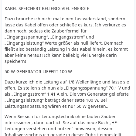
KABEL SPEICHERT BELIEBIG VIEL ENERGIE
Dazu brauche ich nicht mal einen Lastwiderstand, sondern
lasse das Kabel offen oder schließe es kurz. Ich verkürze es
dann noch, sodass die Zauberformel für
„Eingangsspannung“, „Eingangsstrom“ und
„Eingangsleistung“ Werte größer als null liefert. Demnach
fließt also beständig Leistung in das Kabel hinein, es kommt
aber keine heraus! Ich kann beliebig viel Energie darin
speichern!
50-W-GENERATOR LIEFERT 100 W
Dazu kürze ich die Leitung auf 1/8 Wellenlänge und lasse sie
offen. Es stellen sich nun als „Eingangsspannung“ 70,1 V und
als „Eingangsstrom“ 1,41 A ein. Die vom Generator gelieferte
„Eingangsleistung“ beträgt daher satte 100 W. Bei
Leistungsanpassung wären es nur 50 W gewesen...
Wenn Sie sich für Leitungstechnik ohne faulen Zauber
interessieren, dann darf ich Sie auf das neue Buch „HF-
Leitungen verstehen und nutzen“ hinweisen, dessen
Inhaltsverzeichnis ich gerade in dieser Rubrik eingestellt