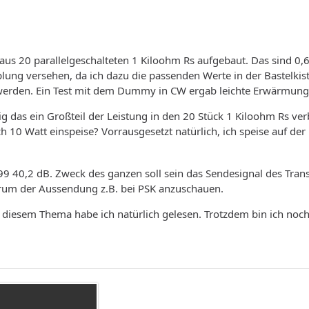
us 20 parallelgeschalteten 1 Kiloohm Rs aufgebaut. Das sind 0,
ung versehen, da ich dazu die passenden Werte in der Bastelkist
werden. Ein Test mit dem Dummy in CW ergab leichte Erwärmun
htig das ein Großteil der Leistung in den 20 Stück 1 Kiloohm Rs 
h 10 Watt einspeise? Vorrausgesetzt natürlich, ich speise auf der 
99 40,2 dB. Zweck des ganzen soll sein das Sendesignal des Tra
trum der Aussendung z.B. bei PSK anzuschauen.
 diesem Thema habe ich natürlich gelesen. Trotzdem bin ich noch l