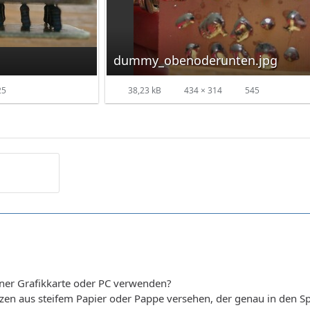
dummy_obenoderunten.jpg
25
38,23 kB
434 × 314
545
 einer Grafikkarte oder PC verwenden?
zen aus steifem Papier oder Pappe versehen, der genau in den Sp