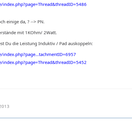
de/index.php?page=Thread&threadID=5486
h einige da, ? --> PN.
rstände mit 1KOhm/ 2Watt.
st Du die Leistung Induktiv / Pad auskoppeln:
de/index.php?page…tachmentID=6957
de/index.php?page=Thread&threadID=5452
.2013