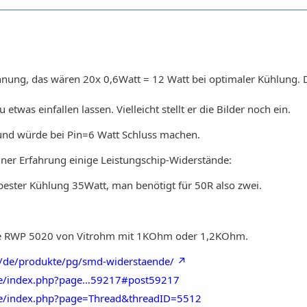
hnung, das wären 20x 0,6Watt = 12 Watt bei optimaler Kühlung.
twas einfallen lassen. Vielleicht stellt er die Bilder noch ein.
 und würde bei Pin=6 Watt Schluss machen.
ner Erfahrung einige Leistungschip-Widerstände:
ester Kühlung 35Watt, man benötigt für 50R also zwei.
die RWP 5020 von Vitrohm mit 1KOhm oder 1,2KOhm.
/de/produkte/pg/smd-widerstaende/
de/index.php?page…59217#post59217
de/index.php?page=Thread&threadID=5512