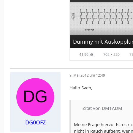
Dummy mit Auskopplu
41,96 kB
702 × 220
7
9. Mai 2012 um 12:49
Hallo Sven,
Zitat von DM1ADM
DG0OFZ
Meine Frage hierzu: Ist es r
nicht in Rauch aufgeht, wenn 