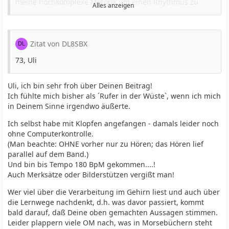
meine hochkomplexe Motorik um einen Rhythmus zu
Alles anzeigen
erlernen. Aus der Tanzstunde oder aus dem Turnen
ist uns doch allen bekannt,
daß eine erlernte Bewegung
viel besser und dauerhafter sitzt, als alles Lernen
über das Auge oder über das Gehör.
Andes ausgedrückt
Zitat von DL8SBX
- mag etwas esoterisch klingen - aber wenn ich
73, Uli
die Zeichen von Hand "klopfe" dann werde ich zum
Morsecode, bin Morsecode, und betreibe ihn nicht nur.
Man fängt automatisch damit an bei der Arbeit, im Auto
Uli, ich bin sehr froh über Deinen Beitrag!
etc. den Rhythmus sich vorzusprechen oder auf den Tisch
Ich fühlte mich bisher als ´Rufer in der Wüste`, wenn ich mich
ein paar Zeichen mit den Fingern zu klopfen.
in Deinem Sinne irgendwo äußerte.
Anders ausgedrückt - der Takt, der Rhythmus geht einem
Ich selbst habe mit Klopfen angefangen - damals leider noch
in Fleisch und Blut über.
ohne Computerkontrolle.
Obwohl ich heute aus Geschwindigkeitsgründen nur
(Man beachte: OHNE vorher nur zu Hören; das Hören lief
noch selten die Handtaste benütze, bin ich mir absolut
parallel auf dem Band.)
sicher, dass das Üben mit der Klopftaste kein Umweg
Und bin bis Tempo 180 BpM gekommen....!
sondern
Auch Merksätze oder Bilderstützen vergißt man!
eine Erleichterung beim Lernen der Morsetelegrafie ist.
Egal wie - Telegrafie ist und bleibt eine faszinierende
Wer viel über die Verarbeitung im Gehirn liest und auch über
Sache....
die Lernwege nachdenkt, d.h. was davor passiert, kommt
bald darauf, daß Deine oben gemachten Aussagen stimmen.
Leider plappern viele OM nach, was in Morsebüchern steht