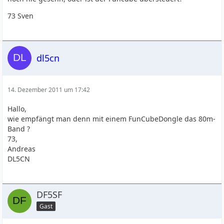
73 Sven
dl5cn
14. Dezember 2011 um 17:42
Hallo,
wie empfängt man denn mit einem FunCubeDongle das 80m-
Band ?
73,
Andreas
DL5CN
DF5SF
Gast