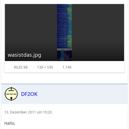
wasistdas.jpg
90,82 kB
138 × 530
1.148
DF2OK
13. Dezember 2011 um 10:20
Hallo,