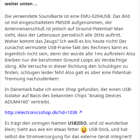
weiter unten ...
Die verwendete Soundkarte ist eine EMU-0204USB. Das Bild
ist mit eingeschaltetem PMSDR aufgenommen, der
Antennenanschluß ist jedoch auf Ground-Potential! Man
sieht, dass der Lattenzaun periodisch alle 2KHz auftritt.
Woher kommt das Zeugs? Ich weiß es bis heute nicht! Der
zunächst vermutete USB-Frame-Takt des Rechners kann es
eigentlich nicht sein, denn der würde alle 1ms auftreten! Also
bleiben nur die berühmten Ground-Loops als Verdächtige
übrig. Alle Versuche in dieser Richtung den Schuldigen zu
finden, schlugen leider fehl! Also galt es über eine Potential-
Trennung nachzudenken!
In Dänemark habe ich einen Shop gefunden, der einen USB-
Isolator auf Basis des bekannten Chips "Analog Devices
ADUM4160" vertreibt.
http://electronicsshop.dk/?id=1038
Es trägt den sinnigen Namen
USB2ISO
, und ist wunderbar
klein; Sieht aus wie ein etwas fetter
USB-Stick, und hat
selbst die Stromversorgung für das externe Gerät integriert!