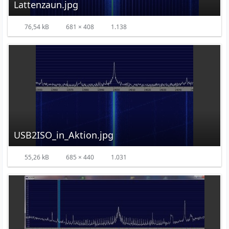
Lattenzaun.jpg
76,54 kB
681 × 408
1.138
USB2ISO_in_Aktion.jpg
55,26 kB
685 × 440
1.031