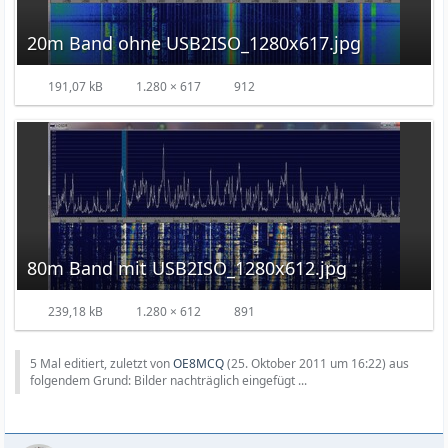
20m Band ohne USB2ISO_1280x617.jpg
191,07 kB
1.280 × 617
912
80m Band mit USB2ISO_1280x612.jpg
239,18 kB
1.280 × 612
891
5 Mal editiert, zuletzt von
OE8MCQ
(
25. Oktober 2011 um 16:22
) aus
folgendem Grund: Bilder nachträglich eingefügt ...