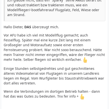
Ich glaube nicht, dass ein "Sparky" seine Akkus derart oft
und robust traktiert bzw traktieren muss, wie ein
Modellflieger/-bootfahrerauf Flugplatz, Feld, Wiese oder
am Strand.
Hallo Dieter,
DAS
überzeugt mich.
Vor AFU habe ich viel mit Modellflug gemacht; auch
Fesselflug. Später mal eine kurze Zeit lang mit einem
Großsegler und Motoraufsatz sowie einer ersten
Fernsteuerung probiert. War nicht sooo berauschend. Hätte
mein Trainer nicht immer eingegriffen, wäre der Flieger nicht
mehr heile. Selber fliegen ist wirklich einfacher.
Einige Stunden selbstgedrehtes und gut geschnittenes
älteres Videomaterial von Flugtagen in unserem Landkreis
liegen im Regal. Vom Wurfgleiter bis Staustrahltriebwerk war
dort alles vertreten.
Wenn die Verbindungen im dortigen Betrieb halten - dann
hat das was Gutes zu bedeuten. Tnx fer info +