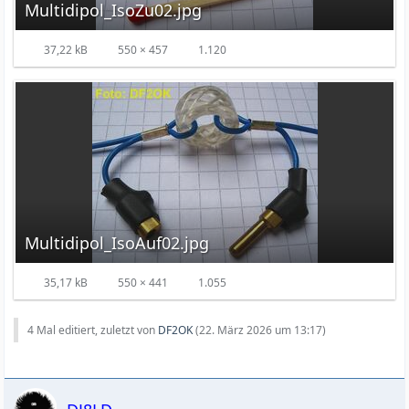
Multidipol_IsoZu02.jpg
37,22 kB
550 × 457
1.120
Multidipol_IsoAuf02.jpg
35,17 kB
550 × 441
1.055
4 Mal editiert, zuletzt von
DF2OK
(
22. März 2026 um 13:17
)