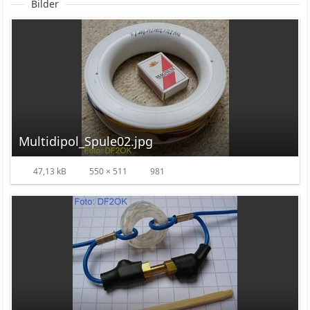
Bilder
Multidipol_Spule02.jpg
47,13 kB
550 × 511
981