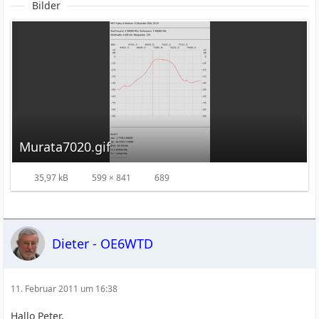
Bilder
Murata7020.gif
35,97 kB
599 × 841
689
Dieter - OE6WTD
11. Februar 2011 um 16:38
Hallo Peter,