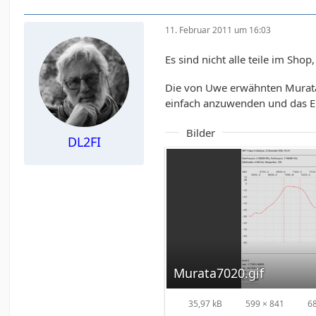
11. Februar 2011 um 16:03
Es sind nicht alle teile im Sho
Die von Uwe erwähnten Murata F
einfach anzuwenden und das Erg
Bilder
DL2FI
Murata7020.gif
35,97 kB
599 × 841
6