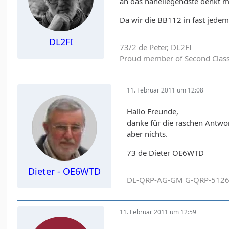
an das naheliegendste denkt m
Da wir die BB112 in fast jedem 
DL2FI
73/2 de Peter, DL2FI
Proud member of Second Clas
11. Februar 2011 um 12:08
Hallo Freunde,
danke für die raschen Antwo
aber nichts.
73 de Dieter OE6WTD
Dieter - OE6WTD
DL-QRP-AG-GM G-QRP-5126
11. Februar 2011 um 12:59