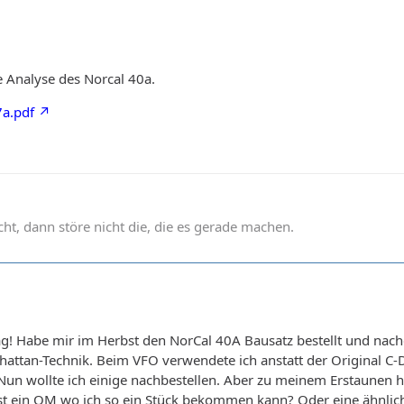
ne Analyse des Norcal 40a.
7a.pdf
t, dann störe nicht die, die es gerade machen.
rag! Habe mir im Herbst den NorCal 40A Bausatz bestellt und nach
ttan-Technik. Beim VFO verwendete ich anstatt der Original C-
 Nun wollte ich einige nachbestellen. Aber zu meinem Erstaunen 
st ein OM wo ich so ein Stück bekommen kann? Oder eine ähnlic