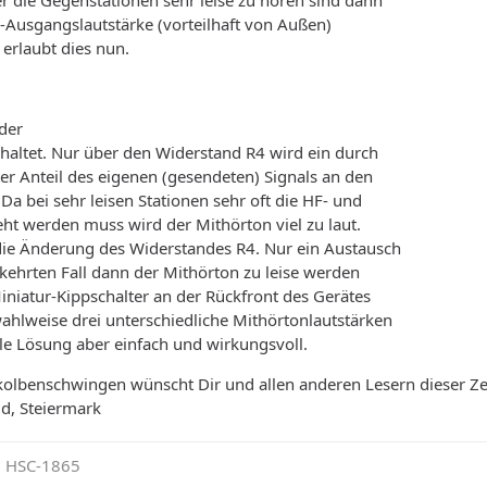
r die Gegenstationen sehr leise zu hören sind dann
-Ausgangslautstärke (vorteilhaft von Außen)
erlaubt dies nun.
der
altet. Nur über den Widerstand R4 wird ein durch
er Anteil des eigenen (gesendeten) Signals an den
 Da bei sehr leisen Stationen sehr oft die HF- und
ht werden muss wird der Mithörton viel zu laut.
 die Änderung des Widerstandes R4. Nur ein Austausch
ekehrten Fall dann der Mithörton zu leise werden
iniatur-Kippschalter an der Rückfront des Gerätes
ahlweise drei unterschiedliche Mithörtonlautstärken
le Lösung aber einfach und wirkungsvoll.
tkolbenschwingen wünscht Dir und allen anderen Lesern dieser Ze
ld, Steiermark
 HSC-1865