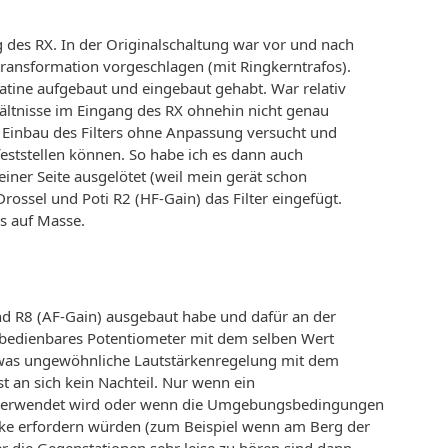
g des RX. In der Originalschaltung war vor und nach
transformation vorgeschlagen (mit Ringkerntrafos).
latine aufgebaut und eingebaut gehabt. War relativ
ältnisse im Eingang des RX ohnehin nicht genau
n Einbau des Filters ohne Anpassung versucht und
feststellen können. So habe ich es dann auch
einer Seite ausgelötet (weil mein gerät schon
rossel und Poti R2 (HF-Gain) das Filter eingefügt.
rs auf Masse.
d R8 (AF-Gain) ausgebaut habe und dafür an der
 bedienbares Potentiometer mit dem selben Wert
twas ungewöhnliche Lautstärkenregelung mit dem
st an sich kein Nachteil. Nur wenn ein
 verwendet wird oder wenn die Umgebungsbedingungen
rke erfordern würden (zum Beispiel wenn am Berg der