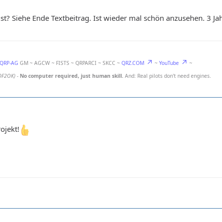
st? Siehe Ende Textbeitrag. Ist wieder mal schön anzusehen. 3 Jah
-QRP-AG
GM ~ AGCW ~ FISTS ~ QRPARCI ~ SKCC ~
QRZ.COM
~
YouTube
~
DF2OK)
-
No computer required, just human skill.
And: Real pilots don't need engines.
ojekt!