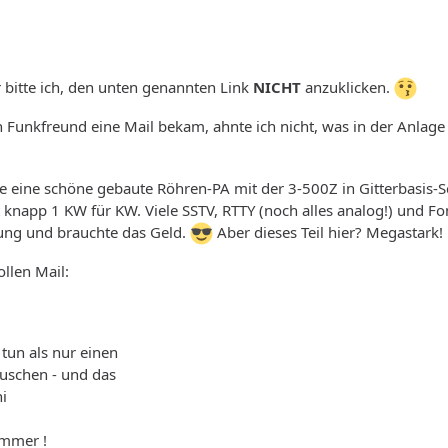
 bitte ich, den unten genannten Link
NICHT
anzuklicken.
n Funkfreund eine Mail bekam, ahnte ich nicht, was in der Anlage
ahre eine schöne gebaute Röhren-PA mit der 3-500Z in Gitterbasi
knapp 1 KW für KW. Viele SSTV, RTTY (noch alles analog!) und Fo
 jung und brauchte das Geld.
Aber dieses Teil hier? Megastark!
ollen Mail:
 tun als nur einen
auschen - und das
hi
mmmer !