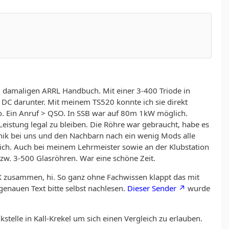
m damaligen ARRL Handbuch. Mit einer 3-400 Triode in
V DC darunter. Mit meinem TS520 konnte ich sie direkt
o. Ein Anruf > QSO. In SSB war auf 80m 1kW möglich.
stung legal zu bleiben. Die Röhre war gebraucht, habe es
onik bei uns und den Nachbarn nach ein wenig Mods alle
ich. Auch bei meinem Lehrmeister sowie an der Klubstation
zw. 3-500 Glasröhren. War eine schöne Zeit.
TRX zusammen, hi. So ganz ohne Fachwissen klappt das mit
genauen Text bitte selbst nachlesen.
Dieser Sender
wurde
stelle in Kall-Krekel um sich einen Vergleich zu erlauben.