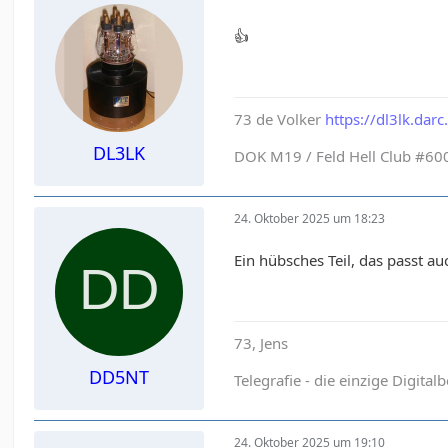
👍
73 de Volker
https://dl3lk.darc
DL3LK
DOK M19 / Feld Hell Club #6008
24. Oktober 2025 um 18:23
Ein hübsches Teil, das passt 
73, Jens
DD5NT
Telegrafie - die einzige Digital
24. Oktober 2025 um 19:10