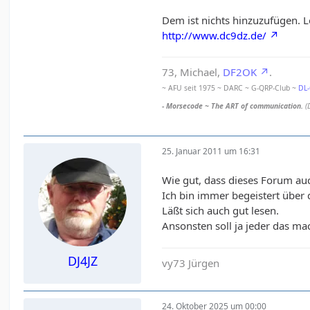
Dem ist nichts hinzuzufügen. Les
http://www.dc9dz.de/
73, Michael,
DF2OK
.
~ AFU seit 1975 ~ DARC ~ G-QRP-Club ~
DL
- Morsecode ~ The ART of communication.
(
25. Januar 2011 um 16:31
Wie gut, dass dieses Forum auc
Ich bin immer begeistert über 
Läßt sich auch gut lesen.
Ansonsten soll ja jeder das ma
DJ4JZ
vy73 Jürgen
24. Oktober 2025 um 00:00