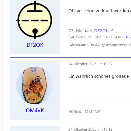
Ob sie schon verkauft worden i
73, Michael,
DF2OK
.
~ AFU seit 1975 ~ DARC ~ G-QRP-Club ~
DL
DF2OK
- Morsecode ~ The ART of communication.
(
24. Oktober 2025 um 10:32
Ein wahrlich schönes großes Pr
OM4VK
Roland, OM4VK
24. Oktober 2025 um 16:13