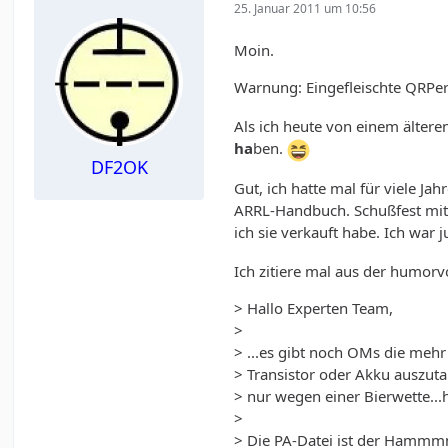
25. Januar 2011 um 10:56
Moin.
Warnung: Eingefleischte QRPer
Als ich heute von einem ältere
ha
ben.
DF2OK
Gut, ich hatte mal für viele J
ARRL-Handbuch. Schußfest mit 
ich sie verkauft habe. Ich war
Ich zitiere mal aus der humorv
> Hallo Experten Team,
>
> ...es gibt noch OMs die mehr
> Transistor oder Akku auszut
> nur wegen einer Bierwette...
>
> Die PA-Datei ist der Hamm