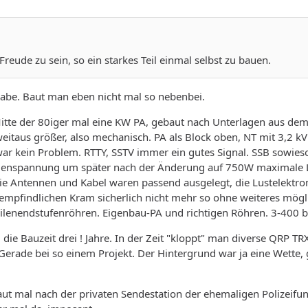
Freude zu sein, so ein starkes Teil einmal selbst zu bauen.
gabe. Baut man eben nicht mal so nebenbei.
 Mitte der 80iger mal eine KW PA, gebaut nach Unterlagen aus de
weitaus größer, also mechanisch. PA als Block oben, NT mit 3,2 k
ar kein Problem. RTTY, SSTV immer ein gutes Signal. SSB sowies
enspannung um später nach der Änderung auf 750W maximale Lei
 Die Antennen und Kabel waren passend ausgelegt, die Lustelektr
empfindlichen Kram sicherlich nicht mehr so ohne weiteres mögl
ilenendstufenröhren. Eigenbau-PA und richtigen Röhren. 3-400 b
 die Bauzeit drei ! Jahre. In der Zeit "kloppt" man diverse QRP 
 Gerade bei so einem Projekt. Der Hintergrund war ja eine Wette, 
aut mal nach der privaten Sendestation der ehemaligen Polizeifunk