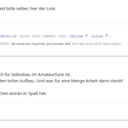
t bitte selber, hier der Link:
-QRP-AG
GM ~ AGCW ~ FISTS ~ QRPARCI ~ SKCC ~
QRZ.COM
~
YouTube
~
DF2OK)
-
No computer required, just human skill.
And: Real pilots don't need engines.
h für Selbstbau im Amateurfunk ist.
den tollen Aufbau. Und was für eine Menge Arbeit darin steckt!
chen woran er Spaß hat.