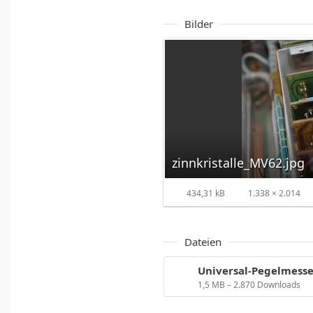
Bilder
zinnkristalle_MV62.jpg
434,31 kB
1.338 × 2.014
Dateien
1,5 MB – 2.870 Downloads