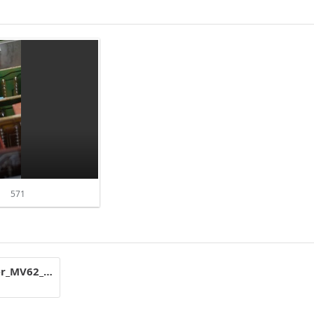
571
Universal-Pegelmesser_MV62_Beschreibung_und_Bedienungsanleitung.pdf