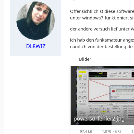
Offensichtlichist diese software
unter windows7 funktioniert si
der andere versuch lief unter 
ich hab den funkamateur angesc
DL8WIZ
nämlich von der bestellung des
Bilder
powersdrfehler2.jpg
97,4 kB
1.079 × 672
1