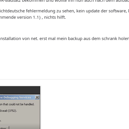
DR-Bausatz bekommen und wollte ihn nun auch nach dem aufbau
ichtdeutsche fehlermeldung zu sehen, kein update der software
mende version 1.1) , nichts hilft.
installation von net. erst mal mein backup aus dem schrank hol