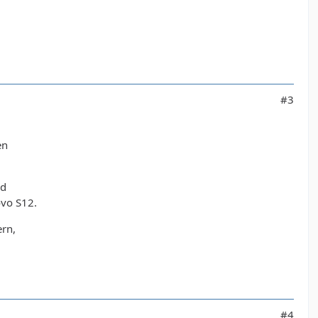
#3
en
nd
ovo S12.
ern,
#4