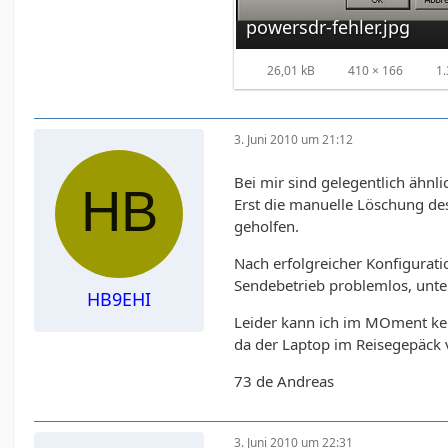
powersdr-fehler.jpg
26,01 kB
410 × 166
1.
3. Juni 2010 um 21:12
Bei mir sind gelegentlich ähn
Erst die manuelle Löschung de
geholfen.
Nach erfolgreicher Konfigura
Sendebetrieb problemlos, unt
HB9EHI
Leider kann ich im MOment kei
da der Laptop im Reisegepäck v
73 de Andreas
3. Juni 2010 um 22:31