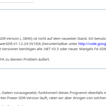
R-Version (..SR40) ist nicht auf dem neuesten Stand. Ich benutze
owerSDR-V1.12.24-SV1EIA (herunterladbar unter
http://code.goo
Versionen benötigen alle .NET V3.5 oder neuer. Mangels FA-SDR k
r FA zu deinem Problem äußert.
Datein vorausgesetzt, funktioniert dieses Programm ebenfalls mi
erten Power-SDR-Version läuft, raten wir aber dringen von solche