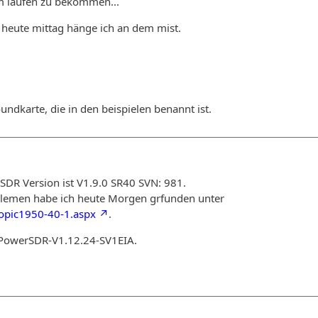
zum laufen zu bekommen...
seit heute mittag hänge ich an dem mist.
oundkarte, die in den beispielen benannt ist.
DR Version ist V1.9.0 SR40 SVN: 981.
blemen habe ich heute Morgen grfunden unter
Topic1950-40-1.aspx
.
f PowerSDR-V1.12.24-SV1EIA.