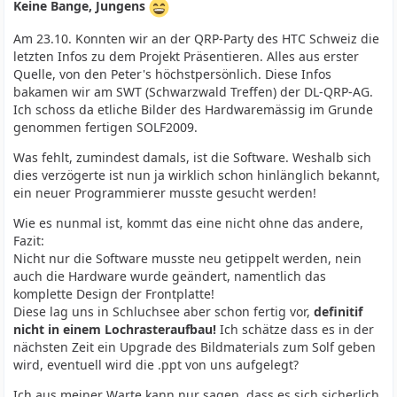
Keine Bange, Jungens
Am 23.10. Konnten wir an der QRP-Party des HTC Schweiz die
letzten Infos zu dem Projekt Präsentieren. Alles aus erster
Quelle, von den Peter's höchstpersönlich. Diese Infos
bakamen wir am SWT (Schwarzwald Treffen) der DL-QRP-AG.
Ich schoss da etliche Bilder des Hardwaremässig im Grunde
genommen fertigen SOLF2009.
Was fehlt, zumindest damals, ist die Software. Weshalb sich
dies verzögerte ist nun ja wirklich schon hinlänglich bekannt,
ein neuer Programmierer musste gesucht werden!
Wie es nunmal ist, kommt das eine nicht ohne das andere,
Fazit:
Nicht nur die Software musste neu getippelt werden, nein
auch die Hardware wurde geändert, namentlich das
komplette Design der Frontplatte!
Diese lag uns in Schluchsee aber schon fertig vor,
definitif
nicht in einem Lochrasteraufbau!
Ich schätze dass es in der
nächsten Zeit ein Upgrade des Bildmaterials zum Solf geben
wird, eventuell wird die .ppt von uns aufgelegt?
Ich aus meiner Warte kann nur sagen, dass es sich sicherlich