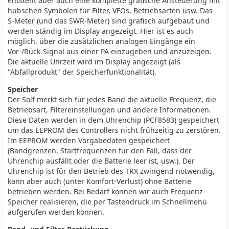
entsteht aber auch eine komplette grafische Ansteuerung mit
hübschen Symbolen für Filter, VFOs, Betriebsarten usw. Das
S-Meter (und das SWR-Meter) sind grafisch aufgebaut und
werden ständig im Display angezeigt. Hier ist es auch
möglich, über die zusätzlichen analogen Eingänge ein
Vor-/Rück-Signal aus einer PA einzugeben und anzuzeigen.
Die aktuelle Uhrzeit wird im Display angezeigt (als
"Abfallprodukt" der Speicherfunktionalität).
Speicher
Der Solf merkt sich für jedes Band die aktuelle Frequenz, die
Betriebsart, Filtereinstellungen und andere Informationen.
Diese Daten werden in dem Uhrenchip (PCF8583) gespeichert
um das EEPROM des Controllers nicht frühzeitig zu zerstören.
Im EEPROM werden Vorgabedaten gespeichert
(Bandgrenzen, Startfrequenzen für den Fall, dass der
Uhrenchip ausfällt oder die Batterie leer ist, usw.). Der
Uhrenchip ist für den Betrieb des TRX zwingend notwendig,
kann aber auch (unter Komfort-Verlust) ohne Batterie
betrieben werden. Bei Bedarf können wir auch Frequenz-
Speicher realisieren, die per Tastendruck im Schnellmenü
aufgerufen werden können.