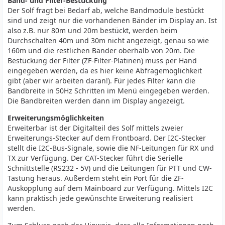
Band- und Filter-Bestückung
Der Solf fragt bei Bedarf ab, welche Bandmodule bestückt
sind und zeigt nur die vorhandenen Bänder im Display an. Ist
also z.B. nur 80m und 20m bestückt, werden beim
Durchschalten 40m und 30m nicht angezeigt, genau so wie
160m und die restlichen Bänder oberhalb von 20m. Die
Bestückung der Filter (ZF-Filter-Platinen) muss per Hand
eingegeben werden, da es hier keine Abfragemöglichkeit
gibt (aber wir arbeiten daran!). Für jedes Filter kann die
Bandbreite in 50Hz Schritten im Menü eingegeben werden.
Die Bandbreiten werden dann im Display angezeigt.
Erweiterungsmöglichkeiten
Erweiterbar ist der Digitalteil des Solf mittels zweier
Erweiterungs-Stecker auf dem Frontboard. Der I2C-Stecker
stellt die I2C-Bus-Signale, sowie die NF-Leitungen für RX und
TX zur Verfügung. Der CAT-Stecker führt die Serielle
Schnittstelle (RS232 - 5V) und die Leitungen für PTT und CW-
Tastung heraus. Außerdem steht ein Port für die ZF-
Auskopplung auf dem Mainboard zur Verfügung. Mittels I2C
kann praktisch jede gewünschte Erweiterung realisiert
werden.