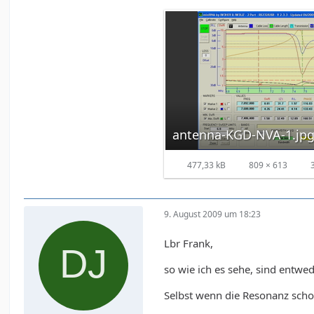
antenna-KGD-NVA-1.jp
477,33 kB
809 × 613
3
9. August 2009 um 18:23
Lbr Frank,
so wie ich es sehe, sind entwe
Selbst wenn die Resonanz scho