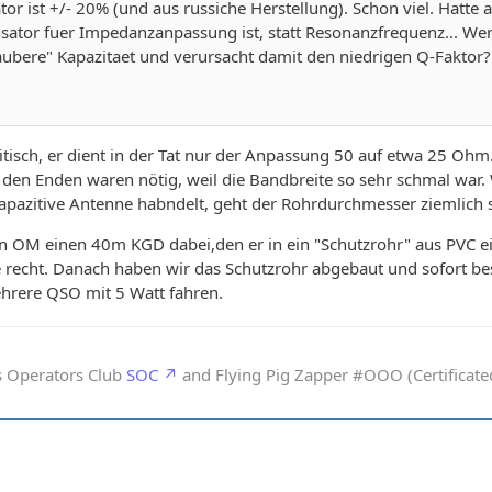
tor ist +/- 20% (und aus russiche Herstellung). Schon viel. Hat
sator fuer Impedanzanpassung ist, statt Resonanzfrequenz... We
saubere" Kapazitaet und verursacht damit den niedrigen Q-Faktor?
ritisch, er dient in der Tat nur der Anpassung 50 auf etwa 25 Ohm
den Enden waren nötig, weil die Bandbreite so sehr schmal war.
apazitive Antenne habndelt, geht der Rohrdurchmesser ziemlich s
n OM einen 40m KGD dabei,den er in ein "Schutzrohr" aus PVC ein
te recht. Danach haben wir das Schutzrohr abgebaut und sofort 
hrere QSO mit 5 Watt fahren.
s Operators Club
SOC
and Flying Pig Zapper #OOO (Certificated