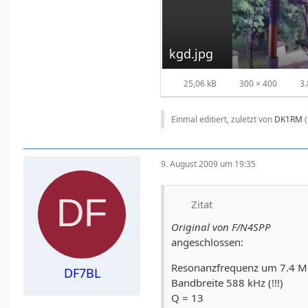
kgd.jpg
25,06 kB
300 × 400
3.
Einmal editiert, zuletzt von
DK1RM
(
9. August 2009 um 19:35
Zitat
Original von F/N4SPP
angeschlossen:
Resonanzfrequenz um 7.4 
DF7BL
Bandbreite 588 kHz (!!!)
Q = 13