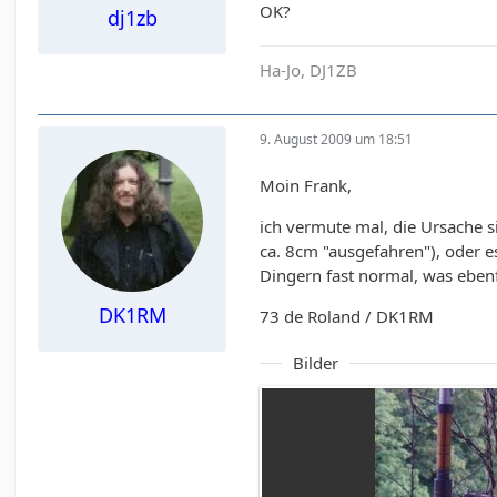
OK?
dj1zb
Ha-Jo, DJ1ZB
9. August 2009 um 18:51
Moin Frank,
ich vermute mal, die Ursache 
ca. 8cm "ausgefahren"), oder e
Dingern fast normal, was eben
DK1RM
73 de Roland / DK1RM
Bilder