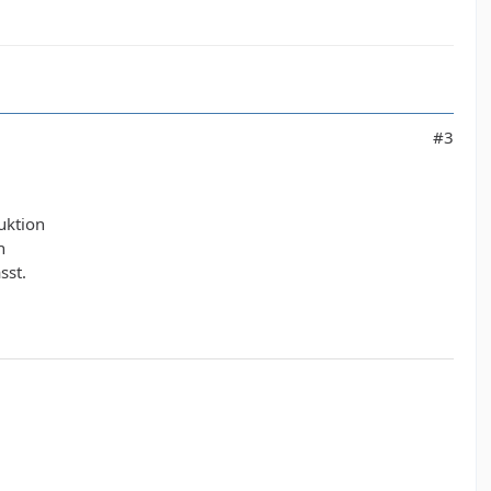
#3
uktion
n
sst.