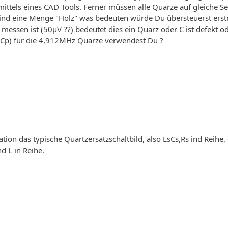
n mittels eines CAD Tools. Ferner müssen alle Quarze auf gleiche
ind eine Menge "Holz" was bedeuten würde Du übersteuerst erstma
 messen ist (50µV ??) bedeutet dies ein Quarz oder C ist defekt 
s, Cp) für die 4,912MHz Quarze verwendest Du ?
ation das typische Quartzersatzschaltbild, also LsCs,Rs ind Reihe
d L in Reihe.