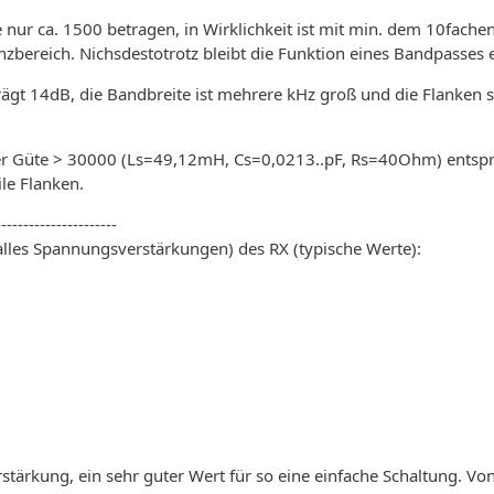
 nur ca. 1500 betragen, in Wirklichkeit ist mit min. dem 10fach
bereich. Nichsdestotrotz bleibt die Funktion eines Bandpasses erf
t 14dB, die Bandbreite ist mehrere kHz groß und die Flanken sin
der Güte > 30000 (Ls=49,12mH, Cs=0,0213..pF, Rs=40Ohm) entspr
ile Flanken.
----------------------
lles Spannungsverstärkungen) des RX (typische Werte):
tärkung, ein sehr guter Wert für so eine einfache Schaltung. Vo