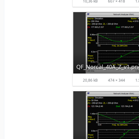
10,36 kB
607 × 418
1.
QF_Norcal_40A_Z_v1.pn
20,86 kB
474 × 344
1.