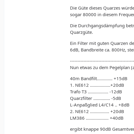
Die Güte dieses Quarzes würde
sogar 80000 in diesem Frequenz
Die Durchgangsdämpfung beträg
Quarzgüte.
Ein Filter mit guten Quarzen 
6dB, Bandbreite ca. 800Hz, ste
------------------------------------------
Nun etwas zu dem Pegelplan (a
40m Bandfilt............. +15dB
1. NE612 .................+20dB
Trafo T3 ................. -12dB
Quarzfilter .............. -5dB
L-Anpaßglied L4/C14 .. +8dB
2. NE612 ................ +20dB
LM386 ................... +40dB
ergibt knappe 90dB Gesamtvers