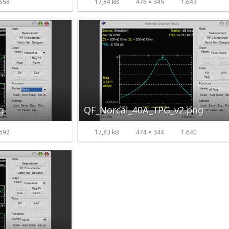
658
17,84 kB
476 × 345
1.643
g
QF_Norcal_40A_TPG_v2.png
592
17,83 kB
474 × 344
1.640