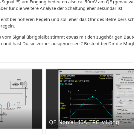
 Signal !!!) am Eingang bedeuten also ca. 50mV am QF (genau wie
ber für die weitere Analyse der Schaltung eher sekundär ist.
erst bei höheren Pegeln und soll eher das Ohr des Betreibers sch
regeln.
 vom Signal übrigbleibt stimmt etwas mit den zugehörigen Baute
n und hast Du sie vorher ausgemessen ? Besteht bei Dir die Mögl
QF_Norcal_40A_TPG_v1.png