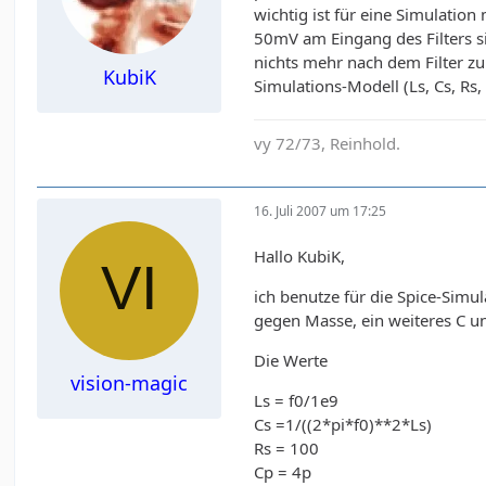
wichtig ist für eine Simulatio
50mV am Eingang des Filters s
nichts mehr nach dem Filter zu
KubiK
Simulations-Modell (Ls, Cs, R
vy 72/73, Reinhold.
16. Juli 2007 um 17:25
Hallo KubiK,
ich benutze für die Spice-Simul
gegen Masse, ein weiteres C un
Die Werte
vision-magic
Ls = f0/1e9
Cs =1/((2*pi*f0)**2*Ls)
Rs = 100
Cp = 4p