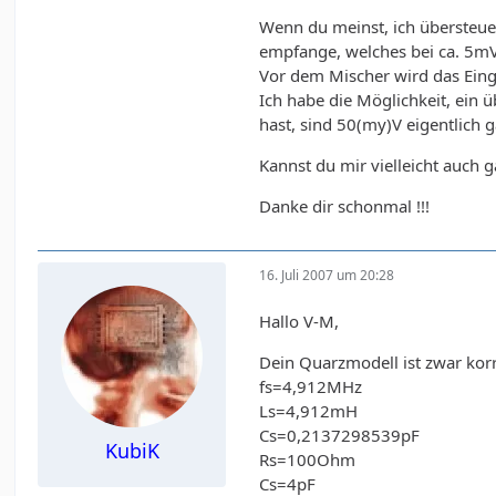
Wenn du meinst, ich übersteuer
empfange, welches bei ca. 5mV
Vor dem Mischer wird das Einga
Ich habe die Möglichkeit, ein 
hast, sind 50(my)V eigentlich
Kannst du mir vielleicht auch
Danke dir schonmal !!!
16. Juli 2007 um 20:28
Hallo V-M,
Dein Quarzmodell ist zwar kor
fs=4,912MHz
Ls=4,912mH
Cs=0,2137298539pF
KubiK
Rs=100Ohm
Cs=4pF