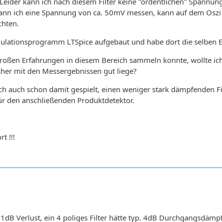
 Leider kann ich nach diesem Filter keine "ordentlichen" Spannu
ann ich eine Spannung von ca. 50mV messen, kann auf dem Oszi 
chten.
ulationsprogramm LTSpice aufgebaut und habe dort die selben E
großen Erfahrungen in diesem Bereich sammeln konnte, wollte i
sher mit den Messergebnissen gut liege?
 auch schon damit gespielt, einen weniger stark dämpfenden Filt
für den anschließenden Produktdetektor.
t !!!
1dB Verlust, ein 4 poliges Filter hätte typ. 4dB Durchgangsdämp