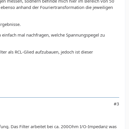
ngen messen, sodnern befinde mich hier im Bereich von 50
ebenso anhand der Fouriertransformation die jeweiligen
rgebnisse.
ch einfach mal nachfragen, welche Spannungspegel zu
er als RCL-Glied aufzubauen, jedoch ist dieser
#3
fung. Das Filter arbeitet bei ca. 200Ohm I/O-Impedanz was