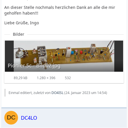
An dieser Stelle nochmals herzlichen Dank an alle die mir
geholfen haben!!!
Liebe Grüße, Ingo
Bilder
Pionier 5c - Bild02.jpg
89,29 kB
1.280 × 396
532
Einmal editiert, zuletzt von
DO4ISL
(
24. Januar 2023 um 14:54
)
DC4LO